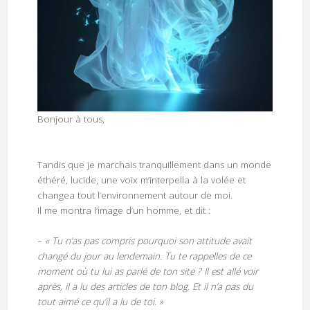
Bonjour à tous,
Tandis que je marchais tranquillement dans un monde
éthéré, lucide, une voix m’interpella à la volée et
changea tout l’environnement autour de moi.
Il me montra l’image d’un homme, et dit :
–
« Tu n’as pas compris pourquoi son attitude avait
changé du jour au lendemain. Tu te rappelles de ce
moment où tu lui as parlé de ton site ? Il est allé voir
après, il a lu des articles de ton blog. Et il n’a pas du
tout aimé ce qu’il a lu de toi. »