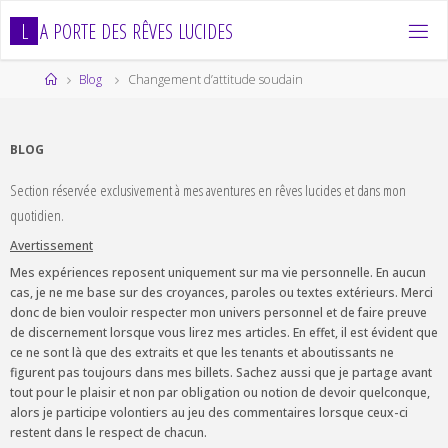
Skip
L
A
P
O
R
T
E
D
E
S
R
Ê
V
E
S
L
U
C
I
D
E
S
to
content
Home
Blog
Changement d’attitude soudain
BLOG
Section réservée exclusivement à mes aventures en rêves lucides et dans mon
quotidien.
Avertissement
Mes expériences reposent uniquement sur ma vie personnelle. En aucun
cas, je ne me base sur des croyances, paroles ou textes extérieurs. Merci
donc de bien vouloir respecter mon univers personnel et de faire preuve
de discernement lorsque vous lirez mes articles. En effet, il est évident que
ce ne sont là que des extraits et que les tenants et aboutissants ne
figurent pas toujours dans mes billets. Sachez aussi que je partage avant
tout pour le plaisir et non par obligation ou notion de devoir quelconque,
alors je participe volontiers au jeu des commentaires lorsque ceux-ci
restent dans le respect de chacun.