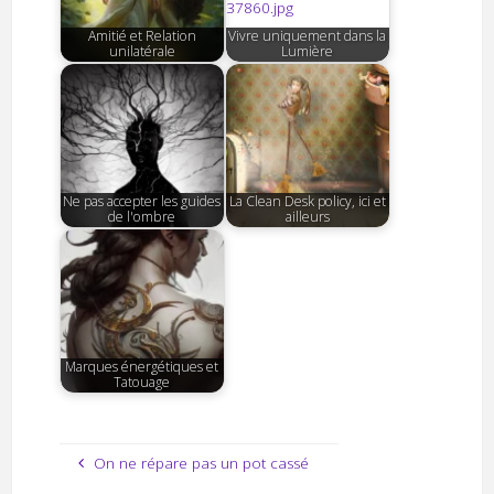
Amitié et Relation
Vivre uniquement dans la
unilatérale
Lumière
Ne pas accepter les guides
La Clean Desk policy, ici et
de l'ombre
ailleurs
Marques énergétiques et
Tatouage
On ne répare pas un pot cassé