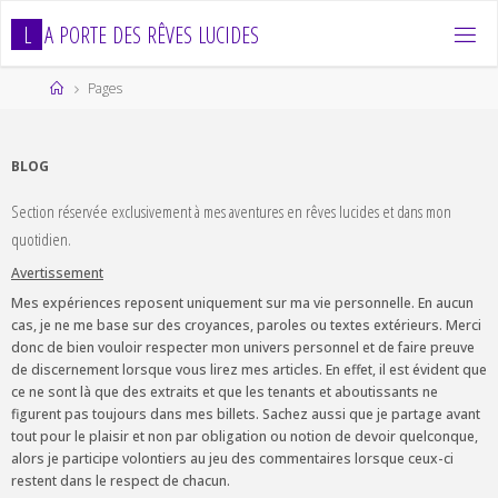
Skip
L
A
P
O
R
T
E
D
E
S
R
Ê
V
E
S
L
U
C
I
D
E
S
to
content
Home
Pages
BLOG
Section réservée exclusivement à mes aventures en rêves lucides et dans mon
quotidien.
Avertissement
Mes expériences reposent uniquement sur ma vie personnelle. En aucun
cas, je ne me base sur des croyances, paroles ou textes extérieurs. Merci
donc de bien vouloir respecter mon univers personnel et de faire preuve
de discernement lorsque vous lirez mes articles. En effet, il est évident que
ce ne sont là que des extraits et que les tenants et aboutissants ne
figurent pas toujours dans mes billets. Sachez aussi que je partage avant
tout pour le plaisir et non par obligation ou notion de devoir quelconque,
alors je participe volontiers au jeu des commentaires lorsque ceux-ci
restent dans le respect de chacun.