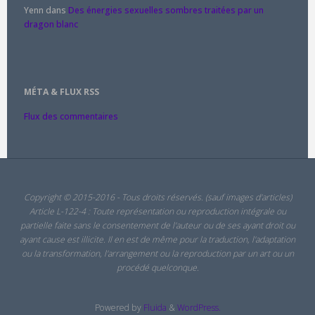
Yenn
dans
Des énergies sexuelles sombres traitées par un
dragon blanc
MÉTA & FLUX RSS
Flux des commentaires
Copyright © 2015-2016 - Tous droits réservés. (sauf images d'articles)
Article L-122-4 : Toute représentation ou reproduction intégrale ou
partielle faite sans le consentement de l'auteur ou de ses ayant droit ou
ayant cause est illicite. Il en est de même pour la traduction, l'adaptation
ou la transformation, l'arrangement ou la reproduction par un art ou un
procédé quelconque.
Powered by
Fluida
&
WordPress.