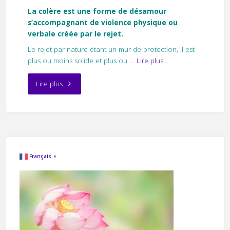
La colère est une forme de désamour
s’accompagnant de violence physique ou
verbale créée par le rejet.
Le rejet par nature étant un mur de protection, il est
plus ou moins solide et plus ou
…
Lire plus...
"Le
Lire plus
sentiment
de
colère"
Français
▼