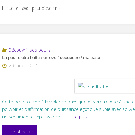
Étiquette :
avoir peur d’avoir mal
Découvrir ses peurs
La peur d’être battu / enlevé / séquestré / maltraité
29 juillet 2014
Cette peur touche à la violence physique et verbale due à une d
pouvoir et d’affirmation de puissance égotique subie avec souve
un sentiment d’impuissance. Il
…
Lire plus...
"La
Lire plus