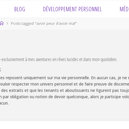
BLOG
DÉVELOPPEMENT PERSONNEL
MÉD
Home
Posts tagged "avoir peur d’avoir mal"
e exclusivement à mes aventures en rêves lucides et dans mon quotidien.
t
es reposent uniquement sur ma vie personnelle. En aucun cas, je ne m
ouloir respecter mon univers personnel et de faire preuve de discernem
 des extraits et que les tenants et aboutissants ne figurent pas touj
non par obligation ou notion de devoir quelconque, alors je participe v
acun.