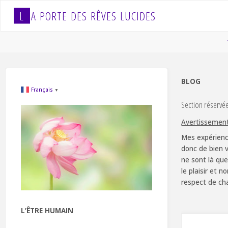
Skip
L
A
P
O
R
T
E
D
E
S
R
Ê
V
E
S
L
U
C
I
D
E
S
to
content
BLOG
Français
▼
Section réservé
Avertissemen
Mes expérienc
donc de bien v
ne sont là que
le plaisir et 
respect de ch
L’ÊTRE HUMAIN