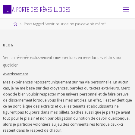
Skip
L
A
P
O
R
T
E
D
E
S
R
Ê
V
E
S
L
U
C
I
D
E
S
to
content
Home
Posts tagged "avoir peur de ne pas devenir mère"
BLOG
Section réservée exclusivement à mes aventures en rêves lucides et dans mon
quotidien.
Avertissement
Mes expériences reposent uniquement sur ma vie personnelle. En aucun
cas, je ne me base sur des croyances, paroles ou textes extérieurs. Merci
donc de bien vouloir respecter mon univers personnel et de faire preuve
de discernement lorsque vous lirez mes articles. En effet, il est évident que
ce ne sont là que des extraits et que les tenants et aboutissants ne
figurent pas toujours dans mes billets. Sachez aussi que je partage avant
tout pour le plaisir et non par obligation ou notion de devoir quelconque,
alors je participe volontiers au jeu des commentaires lorsque ceux-ci
restent dans le respect de chacun.