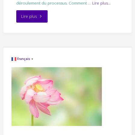
déroulement du processus. Comment
…
Lire plus...
"La
Lire plus
peur
de
ne
Français
▼
pas
être
mère"