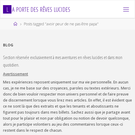
Skip
L
A
P
O
R
T
E
D
E
S
R
Ê
V
E
S
L
U
C
I
D
E
S
to
content
Home
Posts tagged "avoir peur de ne pas être papa"
BLOG
Section réservée exclusivement à mes aventures en rêves lucides et dans mon
quotidien.
Avertissement
Mes expériences reposent uniquement sur ma vie personnelle. En aucun
cas, je ne me base sur des croyances, paroles ou textes extérieurs. Merci
donc de bien vouloir respecter mon univers personnel et de faire preuve
de discernement lorsque vous lirez mes articles. En effet, il est évident que
ce ne sont là que des extraits et que les tenants et aboutissants ne
figurent pas toujours dans mes billets. Sachez aussi que je partage avant
tout pour le plaisir et non par obligation ou notion de devoir quelconque,
alors je participe volontiers au jeu des commentaires lorsque ceux-ci
restent dans le respect de chacun.