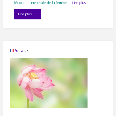
féconder une ovule de la femme,
…
Lire plus...
"La
Lire plus
peur
de
ne
Français
▼
pas
être
père"