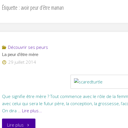
Étiquette :
avoir peur d’être maman
Découvrir ses peurs
La peur d’être mère
29 juillet 2014
Que signifie être mère ? Tout commence avec le rôle de la femme
avec celui qui sera le futur père, la conception, la grossesse, l’a
On dira
…
Lire plus...
"La
Lire plus