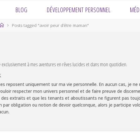
BLOG
DÉVELOPPEMENT PERSONNEL
MÉD
Home
Posts tagged "avoir peur d’être maman"
e exclusivement à mes aventures en rêves lucides et dans mon quotidien.
t
es reposent uniquement sur ma vie personnelle. En aucun cas, je ne m
ouloir respecter mon univers personnel et de faire preuve de discernem
 des extraits et que les tenants et aboutissants ne figurent pas touj
non par obligation ou notion de devoir quelconque, alors je participe v
acun.