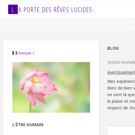
Skip
L
A
P
O
R
T
E
D
E
S
R
Ê
V
E
S
L
U
C
I
D
E
S
to
content
BLOG
Français
▼
Section réservé
Avertissemen
Mes expérienc
donc de bien v
ne sont là que
le plaisir et 
respect de ch
L’ÊTRE HUMAIN