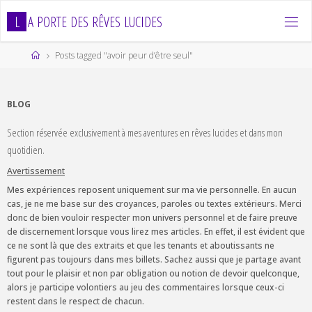
Skip
L
A
P
O
R
T
E
D
E
S
R
Ê
V
E
S
L
U
C
I
D
E
S
to
content
Home
Posts tagged "avoir peur d’être seul"
BLOG
Section réservée exclusivement à mes aventures en rêves lucides et dans mon
quotidien.
Avertissement
Mes expériences reposent uniquement sur ma vie personnelle. En aucun
cas, je ne me base sur des croyances, paroles ou textes extérieurs. Merci
donc de bien vouloir respecter mon univers personnel et de faire preuve
de discernement lorsque vous lirez mes articles. En effet, il est évident que
ce ne sont là que des extraits et que les tenants et aboutissants ne
figurent pas toujours dans mes billets. Sachez aussi que je partage avant
tout pour le plaisir et non par obligation ou notion de devoir quelconque,
alors je participe volontiers au jeu des commentaires lorsque ceux-ci
restent dans le respect de chacun.