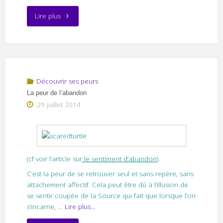
"La
Lire plus
peur
d’être
célibataire"
Découvrir ses peurs
La peur de l’abandon
29 juillet 2014
(cf voir l’article sur
le sentiment d’abandon
).
C’est la peur de se retrouver seul et sans repère, sans
attachement affectif. Cela peut être dû à l’illusion de
se sentir coupée de la Source qui fait que lorsque l’on
s’incarne,
…
Lire plus...