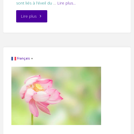
sont liés à l’éveil du
…
Lire plus...
"la
Lire plus
peur
d’actes
sexuels"
Français
▼