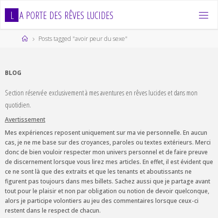
Skip
L
A
P
O
R
T
E
D
E
S
R
Ê
V
E
S
L
U
C
I
D
E
S
to
content
Home
Posts tagged "avoir peur du sexe"
BLOG
Section réservée exclusivement à mes aventures en rêves lucides et dans mon
quotidien.
Avertissement
Mes expériences reposent uniquement sur ma vie personnelle. En aucun
cas, je ne me base sur des croyances, paroles ou textes extérieurs. Merci
donc de bien vouloir respecter mon univers personnel et de faire preuve
de discernement lorsque vous lirez mes articles. En effet, il est évident que
ce ne sont là que des extraits et que les tenants et aboutissants ne
figurent pas toujours dans mes billets. Sachez aussi que je partage avant
tout pour le plaisir et non par obligation ou notion de devoir quelconque,
alors je participe volontiers au jeu des commentaires lorsque ceux-ci
restent dans le respect de chacun.