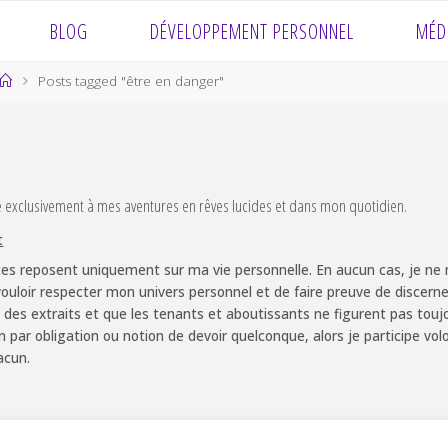
BLOG
DÉVELOPPEMENT PERSONNEL
MÉD
Home
Posts tagged "être en danger"
e exclusivement à mes aventures en rêves lucides et dans mon quotidien.
t
es reposent uniquement sur ma vie personnelle. En aucun cas, je ne m
ouloir respecter mon univers personnel et de faire preuve de discernem
 des extraits et que les tenants et aboutissants ne figurent pas touj
non par obligation ou notion de devoir quelconque, alors je participe v
acun.