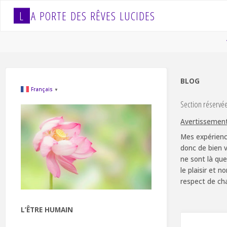
Skip
L
A
P
O
R
T
E
D
E
S
R
Ê
V
E
S
L
U
C
I
D
E
S
to
content
BLOG
Français
▼
Section réservé
Avertissemen
Mes expérienc
donc de bien v
ne sont là que
le plaisir et 
respect de ch
L’ÊTRE HUMAIN