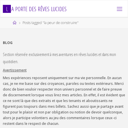
Skip
L
A
P
O
R
T
E
D
E
S
R
Ê
V
E
S
L
U
C
I
D
E
S
to
content
Home
Posts tagged "la peur de construire"
BLOG
Section réservée exclusivement à mes aventures en rêves lucides et dans mon
quotidien.
Avertissement
Mes expériences reposent uniquement sur ma vie personnelle. En aucun
cas, je ne me base sur des croyances, paroles ou textes extérieurs. Merci
donc de bien vouloir respecter mon univers personnel et de faire preuve
de discernement lorsque vous lirez mes articles. En effet, il est évident que
ce ne sont là que des extraits et que les tenants et aboutissants ne
figurent pas toujours dans mes billets. Sachez aussi que je partage avant
tout pour le plaisir et non par obligation ou notion de devoir quelconque,
alors je participe volontiers au jeu des commentaires lorsque ceux-ci
restent dans le respect de chacun.