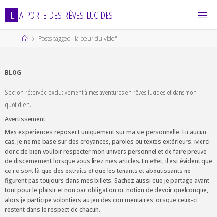
Skip
L
A
P
O
R
T
E
D
E
S
R
Ê
V
E
S
L
U
C
I
D
E
S
to
content
Home
Posts tagged "la peur du vide"
BLOG
Section réservée exclusivement à mes aventures en rêves lucides et dans mon
quotidien.
Avertissement
Mes expériences reposent uniquement sur ma vie personnelle. En aucun
cas, je ne me base sur des croyances, paroles ou textes extérieurs. Merci
donc de bien vouloir respecter mon univers personnel et de faire preuve
de discernement lorsque vous lirez mes articles. En effet, il est évident que
ce ne sont là que des extraits et que les tenants et aboutissants ne
figurent pas toujours dans mes billets. Sachez aussi que je partage avant
tout pour le plaisir et non par obligation ou notion de devoir quelconque,
alors je participe volontiers au jeu des commentaires lorsque ceux-ci
restent dans le respect de chacun.