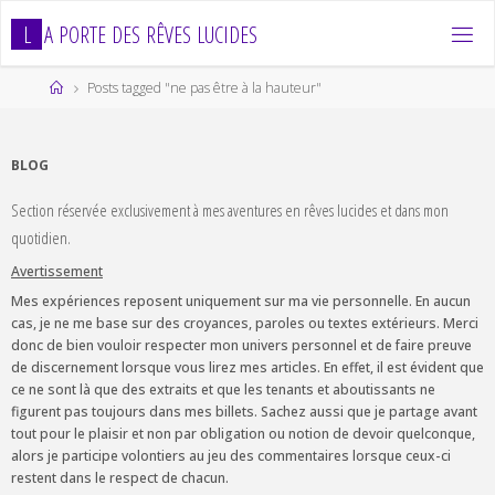
Skip
L
A
P
O
R
T
E
D
E
S
R
Ê
V
E
S
L
U
C
I
D
E
S
to
content
Home
Posts tagged "ne pas être à la hauteur"
BLOG
Section réservée exclusivement à mes aventures en rêves lucides et dans mon
quotidien.
Avertissement
Mes expériences reposent uniquement sur ma vie personnelle. En aucun
cas, je ne me base sur des croyances, paroles ou textes extérieurs. Merci
donc de bien vouloir respecter mon univers personnel et de faire preuve
de discernement lorsque vous lirez mes articles. En effet, il est évident que
ce ne sont là que des extraits et que les tenants et aboutissants ne
figurent pas toujours dans mes billets. Sachez aussi que je partage avant
tout pour le plaisir et non par obligation ou notion de devoir quelconque,
alors je participe volontiers au jeu des commentaires lorsque ceux-ci
restent dans le respect de chacun.