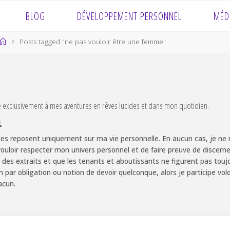
BLOG
DÉVELOPPEMENT PERSONNEL
MÉD
Home
Posts tagged "ne pas vouloir être une femme"
e exclusivement à mes aventures en rêves lucides et dans mon quotidien.
t
es reposent uniquement sur ma vie personnelle. En aucun cas, je ne m
ouloir respecter mon univers personnel et de faire preuve de discernem
 des extraits et que les tenants et aboutissants ne figurent pas touj
non par obligation ou notion de devoir quelconque, alors je participe v
acun.