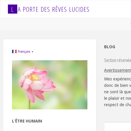
Skip
L
A
P
O
R
T
E
D
E
S
R
Ê
V
E
S
L
U
C
I
D
E
S
to
content
BLOG
Français
▼
Section réservé
Avertissemen
Mes expérienc
donc de bien v
ne sont là que
le plaisir et 
respect de ch
L’ÊTRE HUMAIN