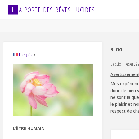
Skip
L
A
P
O
R
T
E
D
E
S
R
Ê
V
E
S
L
U
C
I
D
E
S
to
content
BLOG
Français
▼
Section réservé
Avertissemen
Mes expérienc
donc de bien v
ne sont là que
le plaisir et 
respect de ch
L’ÊTRE HUMAIN