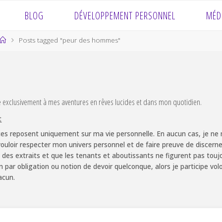
BLOG
DÉVELOPPEMENT PERSONNEL
MÉD
Home
Posts tagged "peur des hommes"
e exclusivement à mes aventures en rêves lucides et dans mon quotidien.
t
es reposent uniquement sur ma vie personnelle. En aucun cas, je ne m
ouloir respecter mon univers personnel et de faire preuve de discernem
 des extraits et que les tenants et aboutissants ne figurent pas touj
non par obligation ou notion de devoir quelconque, alors je participe v
acun.