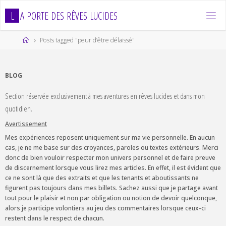
Skip
L
A
P
O
R
T
E
D
E
S
R
Ê
V
E
S
L
U
C
I
D
E
S
to
content
Home
Posts tagged "peur d’être délaissé"
BLOG
Section réservée exclusivement à mes aventures en rêves lucides et dans mon
quotidien.
Avertissement
Mes expériences reposent uniquement sur ma vie personnelle. En aucun
cas, je ne me base sur des croyances, paroles ou textes extérieurs. Merci
donc de bien vouloir respecter mon univers personnel et de faire preuve
de discernement lorsque vous lirez mes articles. En effet, il est évident que
ce ne sont là que des extraits et que les tenants et aboutissants ne
figurent pas toujours dans mes billets. Sachez aussi que je partage avant
tout pour le plaisir et non par obligation ou notion de devoir quelconque,
alors je participe volontiers au jeu des commentaires lorsque ceux-ci
restent dans le respect de chacun.