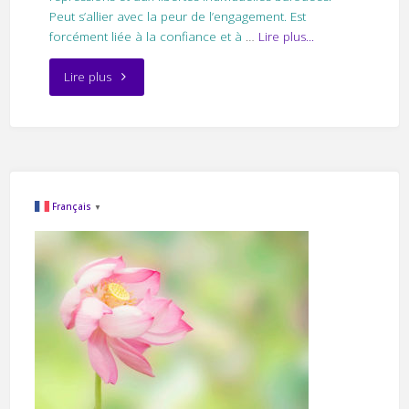
Peut s’allier avec la peur de l’engagement. Est
forcément liée à la confiance et à
…
Lire plus...
"La
Lire plus
peur
de
l’enfermement"
Français
▼