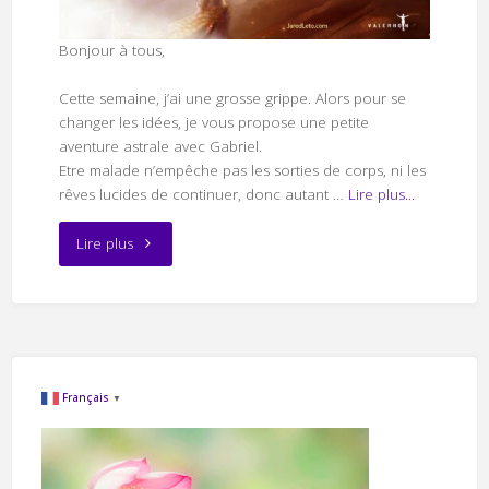
Bonjour à tous,
Cette semaine, j’ai une grosse grippe. Alors pour se
changer les idées, je vous propose une petite
aventure astrale avec Gabriel.
Etre malade n’empêche pas les sorties de corps, ni les
rêves lucides de continuer, donc autant …
Lire plus...
"Traiter
Lire plus
les
émotions
avec
Français
▼
l’aide
de