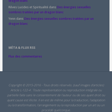
dragon blanc
Rêves Lucides et Spiritualité
dans
Des énergies sexuelles
sombres traitées par un dragon blanc
Yenn
dans
Des énergies sexuelles sombres traitées par un
dragon blanc
MÉTA & FLUX RSS
Flux des commentaires
Copyright © 2015-2016 - Tous droits réservés. (sauf images d'articles)
Article L-122-4 : Toute représentation ou reproduction intégrale ou
partielle faite sans le consentement de l'auteur ou de ses ayant droit ou
ayant cause est illicite. Il en est de même pour la traduction, l'adaptation
ou la transformation, l'arrangement ou la reproduction par un art ou un
procédé quelconque.