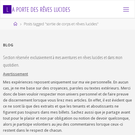
Skip
L
A
P
O
R
T
E
D
E
S
R
Ê
V
E
S
L
U
C
I
D
E
S
to
content
Home
Posts tagged "sortie de corps et rêves lucides"
BLOG
Section réservée exclusivement à mes aventures en rêves lucides et dans mon
quotidien.
Avertissement
Mes expériences reposent uniquement sur ma vie personnelle. En aucun
cas, je ne me base sur des croyances, paroles ou textes extérieurs. Merci
donc de bien vouloir respecter mon univers personnel et de faire preuve
de discernement lorsque vous lirez mes articles. En effet, il est évident que
ce ne sont là que des extraits et que les tenants et aboutissants ne
figurent pas toujours dans mes billets. Sachez aussi que je partage avant
tout pour le plaisir et non par obligation ou notion de devoir quelconque,
alors je participe volontiers au jeu des commentaires lorsque ceux-ci
restent dans le respect de chacun.