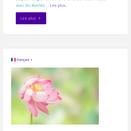
avec les libertés
…
Lire plus...
"La
Lire plus
peur
de
grandir"
Français
▼