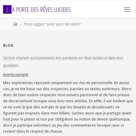
Skip
L
A
P
O
R
T
E
D
E
S
R
Ê
V
E
S
L
U
C
I
D
E
S
to
content
Home
Posts tagged "avoir peur de vieillir"
BLOG
Section réservée exclusivement à mes aventures en rêves lucides et dans mon
quotidien.
Avertissement
Mes expériences reposent uniquement sur ma vie personnelle. En aucun
cas, je ne me base sur des croyances, paroles ou textes extérieurs. Merci
donc de bien vouloir respecter mon univers personnel et de faire preuve
de discernement lorsque vous lirez mes articles. En effet, il est évident que
ce ne sont là que des extraits et que les tenants et aboutissants ne
figurent pas toujours dans mes billets. Sachez aussi que je partage avant
tout pour le plaisir et non par obligation ou notion de devoir quelconque,
alors je participe volontiers au jeu des commentaires lorsque ceux-ci
restent dans le respect de chacun.