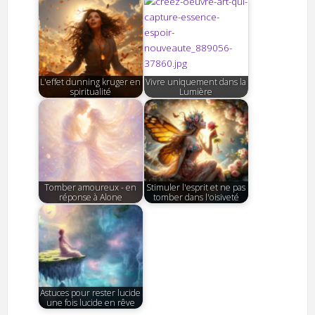
L'effet dunning kruger en
Vivre uniquement dans la
spiritualité
Lumière
Tomber amoureux - en
Stimuler l'esprit et ne pas
réponse à Alone
tomber dans l'oisiveté
Astuces pour rester lucide
une fois lucide en rêve