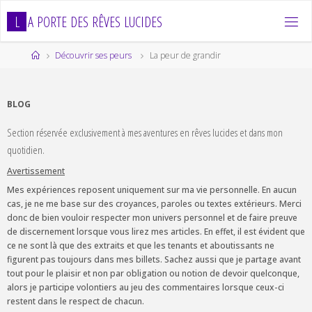
Skip
L
A
P
O
R
T
E
D
E
S
R
Ê
V
E
S
L
U
C
I
D
E
S
to
content
Home
Découvrir ses peurs
La peur de grandir
BLOG
Section réservée exclusivement à mes aventures en rêves lucides et dans mon
quotidien.
Avertissement
Mes expériences reposent uniquement sur ma vie personnelle. En aucun
cas, je ne me base sur des croyances, paroles ou textes extérieurs. Merci
donc de bien vouloir respecter mon univers personnel et de faire preuve
de discernement lorsque vous lirez mes articles. En effet, il est évident que
ce ne sont là que des extraits et que les tenants et aboutissants ne
figurent pas toujours dans mes billets. Sachez aussi que je partage avant
tout pour le plaisir et non par obligation ou notion de devoir quelconque,
alors je participe volontiers au jeu des commentaires lorsque ceux-ci
restent dans le respect de chacun.