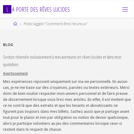
Skip
L
A
P
O
R
T
E
D
E
S
R
Ê
V
E
S
L
U
C
I
D
E
S
to
content
Home
Posts tagged "Comment être heureux"
BLOG
Section réservée exclusivement à mes aventures en rêves lucides et dans mon
quotidien.
Avertissement
Mes expériences reposent uniquement sur ma vie personnelle. En aucun
cas, je ne me base sur des croyances, paroles ou textes extérieurs. Merci
donc de bien vouloir respecter mon univers personnel et de faire preuve
de discernement lorsque vous lirez mes articles. En effet, il est évident que
ce ne sont là que des extraits et que les tenants et aboutissants ne
figurent pas toujours dans mes billets. Sachez aussi que je partage avant
tout pour le plaisir et non par obligation ou notion de devoir quelconque,
alors je participe volontiers au jeu des commentaires lorsque ceux-ci
restent dans le respect de chacun.