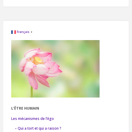
Joie
de
vivre,
Français
▼
ou
du
moins,
celle
qu’on
aimerait
tous
L’ÊTRE HUMAIN
Les mécanismes de l’égo
avoir"
– Qui a tort et qui a raison ?