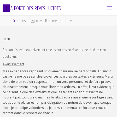
Skip
L
A
P
O
R
T
E
D
E
S
R
Ê
V
E
S
L
U
C
I
D
E
S
to
content
Home
Posts tagged "vieilles ames sur terre"
BLOG
Section réservée exclusivement à mes aventures en rêves lucides et dans mon
quotidien.
Avertissement
Mes expériences reposent uniquement sur ma vie personnelle. En aucun
cas, je ne me base sur des croyances, paroles ou textes extérieurs. Merci
donc de bien vouloir respecter mon univers personnel et de faire preuve
de discernement lorsque vous lirez mes articles. En effet, il est évident que
ce ne sont là que des extraits et que les tenants et aboutissants ne
figurent pas toujours dans mes billets. Sachez aussi que je partage avant
tout pour le plaisir et non par obligation ou notion de devoir quelconque,
alors je participe volontiers au jeu des commentaires lorsque ceux-ci
restent dans le respect de chacun.