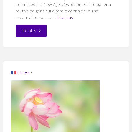
Le truc avec le New Age, c’est qu’on entend parler à
tout va de gens qui disent reconnaitre, ou se
reconnaitre comme …
Lire plus...
"Sommes-
Lire plus
nous
tous
sur
Français
▼
Terre
de
vieilles
âmes
?"