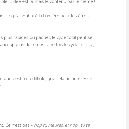
ble. L’idée est là, mais le contenu pas le même !
n, ce qu’a souhaité la Lumière pour les êtres
es plus rapides du paquet, le cycle total peut se
ucoup plus de temps. Une fois le cycle finalisé,
 que c’est trop difficile, que cela ne l’intéresse
e.
t. Ce n’est pas
« hop tu meures, et hop , tu te