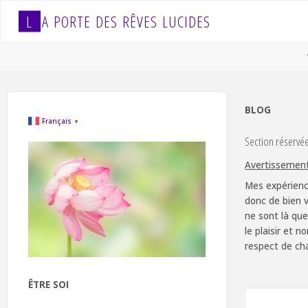
Skip
L
A
P
O
R
T
E
D
E
S
R
Ê
V
E
S
L
U
C
I
D
E
S
to
content
BLOG
Français
▼
Section réservé
Avertissemen
Mes expérienc
donc de bien v
ne sont là que
le plaisir et 
respect de ch
ÊTRE SOI