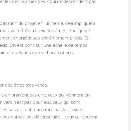
, et les désincarnés (ceux qui ne descendent pas
tabilisation du projet en lui-même, cela impliquera
mes, voire très-très vieilles âmes. Pourquoi ?
aitement énergétiques extrêmement précis. Et il
écis. On est donc sur une échelle de temps
n et quelques cycles d’incarnations.
er des êtres très variés.
ais en branlent pas une, ceux qui viennent en
nivers n’est pas pour eux, ceux qui sont
tres pas du tout mais n’ont pas le choix, les
et ceux qui veulent déconstruire… ceux qui veulent