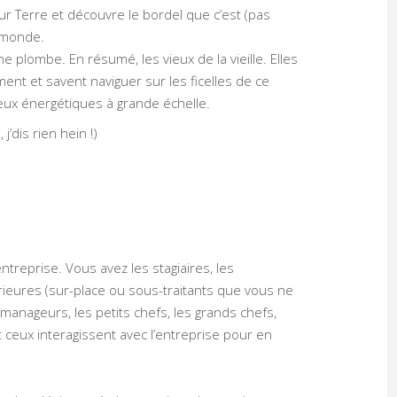
ur Terre et découvre le bordel que c’est (pas
e monde.
ne plombe. En résumé, les vieux de la vieille. Elles
ent et savent naviguer sur les ficelles de ce
eux énergétiques à grande échelle.
 j’dis rien hein !)
ntreprise. Vous avez les stagiaires, les
érieures (sur-place ou sous-traitants que vous ne
s manageurs, les petits chefs, les grands chefs,
out ceux interagissent avec l’entreprise pour en