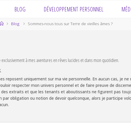
BLOG
DÉVELOPPEMENT PERSONNEL
MÉD
Home
Blog
Sommes-nous tous sur Terre de vieilles âmes ?
e exclusivement à mes aventures en rêves lucides et dans mon quotidien.
t
es reposent uniquement sur ma vie personnelle. En aucun cas, je ne m
ouloir respecter mon univers personnel et de faire preuve de discernem
 des extraits et que les tenants et aboutissants ne figurent pas touj
non par obligation ou notion de devoir quelconque, alors je participe v
acun.