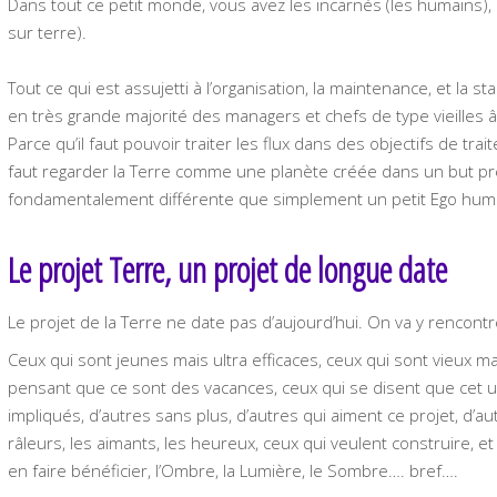
Dans tout ce petit monde, vous avez les incarnés (les humains)
sur terre).
Tout ce qui est assujetti à l’organisation, la maintenance, et la s
en très grande majorité des managers et chefs de type vieilles â
Parce qu’il faut pouvoir traiter les flux dans des objectifs de tr
faut regarder la Terre comme une planète créée dans un but pr
fondamentalement différente que simplement un petit Ego humai
Le projet Terre, un projet de longue date
Le projet de la Terre ne date pas d’aujourd’hui. On va y rencontr
Ceux qui sont jeunes mais ultra efficaces, ceux qui sont vieux m
pensant que ce sont des vacances, ceux qui se disent que cet u
impliqués, d’autres sans plus, d’autres qui aiment ce projet, d’au
râleurs, les aimants, les heureux, ceux qui veulent construire, 
en faire bénéficier, l’Ombre, la Lumière, le Sombre…. bref….