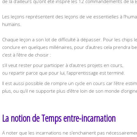
de là d’ailleurs qu’ont été inspiré les 12 commandements de la Bi
Les leçons représentent des leçons de vie essentielles à l’humai
humains.
Chaque leçon a son lot de difficulté à dépasser. Pour les chips l
conclure en quelques millénaires, pour d’autres cela prendra bea
c’est à l’être de choisir :
s’il veut rester pour participer à d’autres projets en cours,
ou repartir parce que pour lui, l’apprentissage est terminé.
Il est aussi possible de rompre un cycle en cours car l’être estime
plus, ou qu’il ne supporte plus d’être loin de son monde d’origin
La notion de Temps entre-incarnation
A noter que les incarnations ne s’enchainent pas nécessairemen