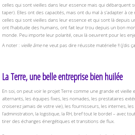
celles qui sont vieilles dans leur essence mais qui débarquent s
taper). Elles ont des capacités, mais ont du mal à s’adapter à c
celles qui sont vieilles dans leur essence et qui sont là depuis u
ont l’habitude des humains, ont fait leur trou depuis un bon mom
monde. Peu importe leur polarité, ceux là oeuvrent pour les enj
A noter :
vieille âme
ne veut pas dire réussite matérielle !! (j’dis ça,
La Terre, une belle entreprise bien huilée
En soi, on peut voir le projet Terre comme une grande et vieille e
alternants, les équipes fixes, les nomades, les prestataires ext
croiserez jamais de votre vie), les fournisseurs, les internes, le
l’administration, la logistique, la RH, bref tout le bordel – avec t
tirer des échanges énergétiques et transitions de flux.