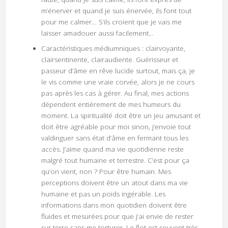
m’énerver et quand je suis énervée, ils font tout
pour me calmer… S’ils croient que je vais me
laisser amadouer aussi facilement…
Caractéristiques médiumniques : clairvoyante,
clairsentinente, clairaudiente. Guérisseur et
passeur d’âme en rêve lucide surtout, mais ça, je
le vis comme une vraie corvée, alors je ne cours
pas après les cas à gérer. Au final, mes actions
dépendent entièrement de mes humeurs du
moment. La spiritualité doit être un jeu amusant et
doit être agréable pour moi sinon, j’envoie tout
valdinguer sans état d’âme en fermant tous les
accès. J’aime quand ma vie quotidienne reste
malgré tout humaine et terrestre. C’est pour ça
qu’on vient, non ? Pour être humain. Mes
perceptions doivent être un atout dans ma vie
humaine et pas un poids ingérable. Les
informations dans mon quotidien doivent être
fluides et mesurées pour que j’ai envie de rester
sur terre sans me torturer. Le flot est souvent très