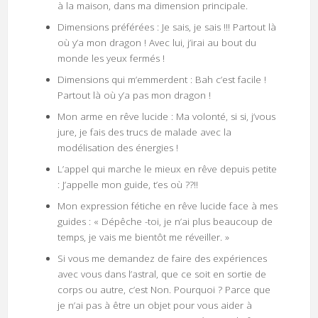
à la maison, dans ma dimension principale.
Dimensions préférées : Je sais, je sais !!! Partout là
où y’a mon dragon ! Avec lui, j’irai au bout du
monde les yeux fermés !
Dimensions qui m’emmerdent : Bah c’est facile !
Partout là où y’a pas mon dragon !
Mon arme en rêve lucide : Ma volonté, si si, j’vous
jure, je fais des trucs de malade avec la
modélisation des énergies !
L’appel qui marche le mieux en rêve depuis petite
: J’appelle mon guide, t’es où ??!!
Mon expression fétiche en rêve lucide face à mes
guides : « Dépêche -toi, je n’ai plus beaucoup de
temps, je vais me bientôt me réveiller. »
Si vous me demandez de faire des expériences
avec vous dans l’astral, que ce soit en sortie de
corps ou autre, c’est Non. Pourquoi ? Parce que
je n’ai pas à être un objet pour vous aider à