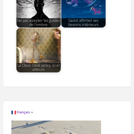
Ne pas accepter les guides
Savoir affirmer ses
de l'ombre
besoins intérieurs
La Clean Desk policy, ici et
ailleurs
Français
▼