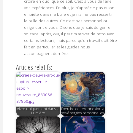
croire en quoi que ce soit. C’est à vous de faire
vos expériences. En plus, je n’apprécie pas qu’on
empiète dans ma bulle et je n’aime pas ressentir
la bulle des autres. Ce n’est pas personnel ou
dirigé contre vous. Disons que je suis du genre
solitaire. Après, oui, il peut m’arriver de retrouver
certains lecteurs, mais parce qu’un travail doit être
fait en particulier et les guides nous
accompagnent derrière.
Articles relatifs:
Vivre uniquement dans la
Exercice de reconnexion à
Lumière
ses énergies personnelles