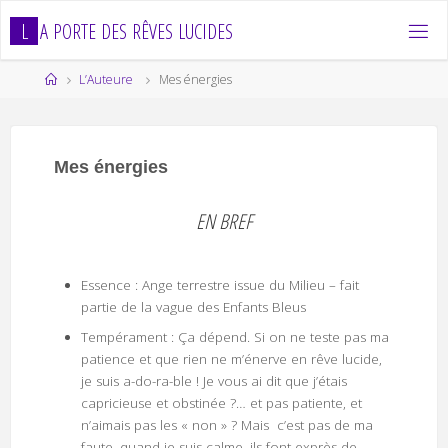
Skip
L
A
P
O
R
T
E
D
E
S
R
Ê
V
E
S
L
U
C
I
D
E
S
to
content
Home
L’Auteure
Mes énergies
Mes énergies
EN BREF
Essence : Ange terrestre issue du Milieu – fait
partie de la vague des Enfants Bleus
Tempérament : Ça dépend. Si on ne teste pas ma
patience et que rien ne m’énerve en rêve lucide,
je suis a-do-ra-ble ! Je vous ai dit que j’étais
capricieuse et obstinée ?… et pas patiente, et
n’aimais pas les « non » ? Mais c’est pas de ma
faute, quand je suis calme, ils font exprès de