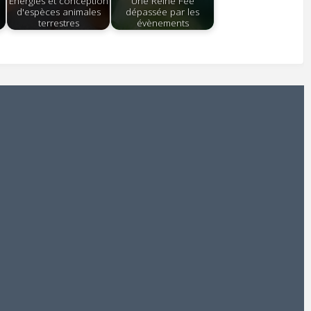
Energies et conception
Une Reine Fée
d'espèces animales
dépassée par les
terrestres
évènements