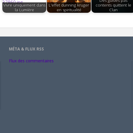
Des guides pas
Vivre uniquement dans
L'effet dunning kruger
contents quittent le
la Lumière
en spiritualité
Clan
MÉTA & FLUX RSS
Flux des commentaires