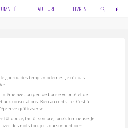
IUMNITÉ
L’AUTEURE
LIVRES
SEARCH
i le gourou des temps modernes. Je n’ai pas
der.
r lui-même avec un peu de bonne volonté et de
t aux consultations. Bien au contraire. C’est à
’épreuve qu’il traverse.
tantôt douce, tantôt sombre, tantôt lumineuse. Je
 avec des mots tout jolis qui sonnent bien.