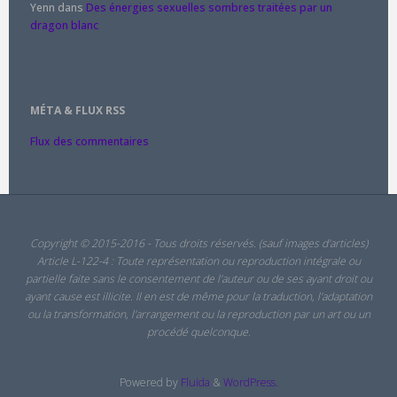
Yenn
dans
Des énergies sexuelles sombres traitées par un
dragon blanc
MÉTA & FLUX RSS
Flux des commentaires
Copyright © 2015-2016 - Tous droits réservés. (sauf images d'articles)
Article L-122-4 : Toute représentation ou reproduction intégrale ou
partielle faite sans le consentement de l'auteur ou de ses ayant droit ou
ayant cause est illicite. Il en est de même pour la traduction, l'adaptation
ou la transformation, l'arrangement ou la reproduction par un art ou un
procédé quelconque.
Powered by
Fluida
&
WordPress.