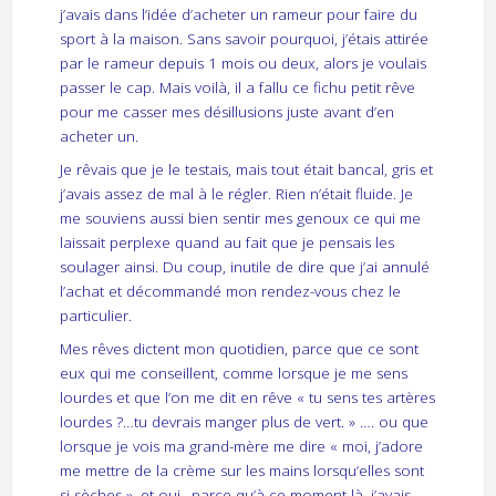
j’avais dans l’idée d’acheter un rameur pour faire du
sport à la maison. Sans savoir pourquoi, j’étais attirée
par le rameur depuis 1 mois ou deux, alors je voulais
passer le cap. Mais voilà, il a fallu ce fichu petit rêve
pour me casser mes désillusions juste avant d’en
acheter un.
Je rêvais que je le testais, mais tout était bancal, gris et
j’avais assez de mal à le régler. Rien n’était fluide. Je
me souviens aussi bien sentir mes genoux ce qui me
laissait perplexe quand au fait que je pensais les
soulager ainsi. Du coup, inutile de dire que j’ai annulé
l’achat et décommandé mon rendez-vous chez le
particulier.
Mes rêves dictent mon quotidien, parce que ce sont
eux qui me conseillent, comme lorsque je me sens
lourdes et que l’on me dit en rêve « tu sens tes artères
lourdes ?…tu devrais manger plus de vert. » …. ou que
lorsque je vois ma grand-mère me dire « moi, j’adore
me mettre de la crème sur les mains lorsqu’elles sont
si sèches », et oui.. parce qu’à ce moment là, j’avais