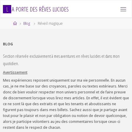
Skip
L
A
P
O
R
T
E
D
E
S
R
Ê
V
E
S
L
U
C
I
D
E
S
to
content
Home
Blog
Réveil magique
BLOG
Section réservée exclusivement à mes aventures en rêves lucides et dans mon
quotidien.
Avertissement
Mes expériences reposent uniquement sur ma vie personnelle. En aucun
cas, je ne me base sur des croyances, paroles ou textes extérieurs. Merci
donc de bien vouloir respecter mon univers personnel et de faire preuve
de discernement lorsque vous lirez mes articles. En effet, il est évident que
ce ne sont là que des extraits et que les tenants et aboutissants ne
figurent pas toujours dans mes billets. Sachez aussi que je partage avant
tout pour le plaisir et non par obligation ou notion de devoir quelconque,
alors je participe volontiers au jeu des commentaires lorsque ceux-ci
restent dans le respect de chacun.