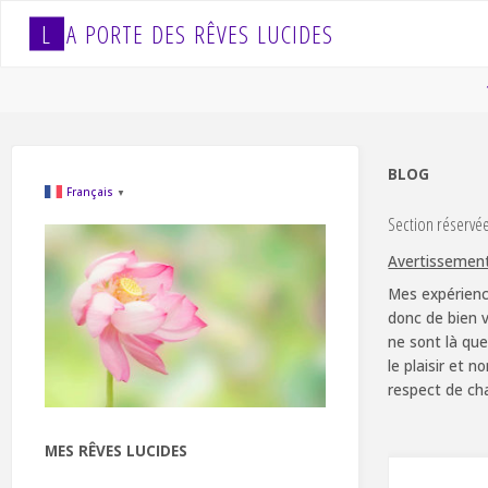
Skip
L
A
P
O
R
T
E
D
E
S
R
Ê
V
E
S
L
U
C
I
D
E
S
to
content
BLOG
Français
▼
Section réservé
Avertissemen
Mes expérienc
donc de bien v
ne sont là que
le plaisir et 
respect de ch
MES RÊVES LUCIDES