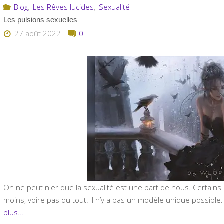
sombres
Blog
,
Les Rêves lucides
,
Sexualité
Les pulsions sexuelles
traitées
27 août 2022
0
par
un
dragon
blanc"
On ne peut nier que la sexualité est une part de nous. Certains 
moins, voire pas du tout. Il n’y a pas un modèle unique possibl
plus...