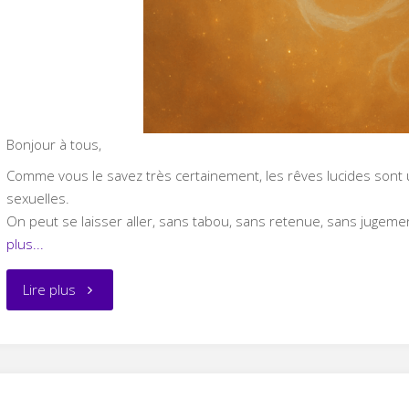
Bonjour à tous,
Comme vous le savez très certainement, les rêves lucides sont
sexuelles.
On peut se laisser aller, sans tabou, sans retenue, sans jugemen
plus...
"Des
Lire plus
énergies
sexuelles