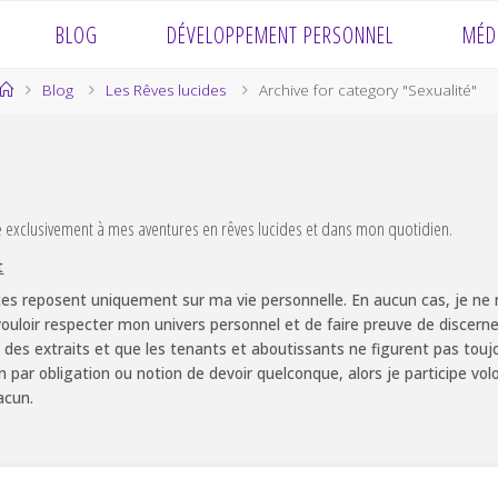
BLOG
DÉVELOPPEMENT PERSONNEL
MÉD
Home
Blog
Les Rêves lucides
Archive for category "Sexualité"
e exclusivement à mes aventures en rêves lucides et dans mon quotidien.
t
es reposent uniquement sur ma vie personnelle. En aucun cas, je ne m
ouloir respecter mon univers personnel et de faire preuve de discernem
 des extraits et que les tenants et aboutissants ne figurent pas touj
non par obligation ou notion de devoir quelconque, alors je participe v
acun.