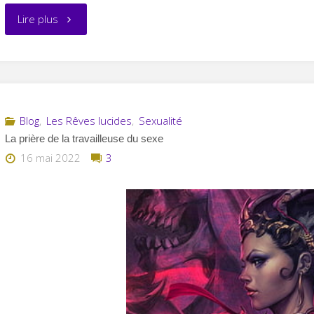
"Les
Lire plus
pulsions
sexuelles"
Blog
,
Les Rêves lucides
,
Sexualité
La prière de la travailleuse du sexe
16 mai 2022
3