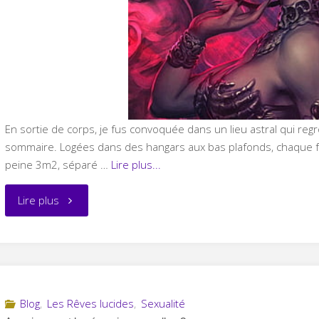
En sortie de corps, je fus convoquée dans un lieu astral qui regro
sommaire. Logées dans des hangars aux bas plafonds, chaque fem
peine 3m2, séparé …
Lire plus...
"La
Lire plus
prière
de
la
Blog
,
Les Rêves lucides
,
Sexualité