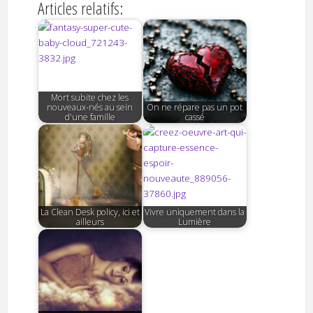
Articles relatifs:
Mort subite chez les
nouveaux-nés au sein
On ne répare pas un pot
d'une famille
cassé
La Clean Desk policy, ici et
Vivre uniquement dans la
ailleurs
Lumière