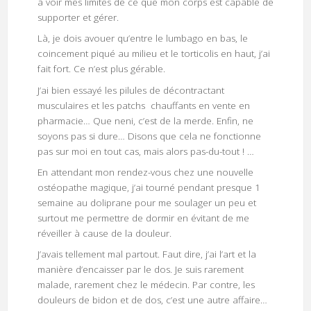
à voir mes limites de ce que mon corps est capable de
supporter et gérer.
Là, je dois avouer qu’entre le lumbago en bas, le
coincement piqué au milieu et le torticolis en haut, j’ai
fait fort. Ce n’est plus gérable.
J’ai bien essayé les pilules de décontractant
musculaires et les patchs chauffants en vente en
pharmacie… Que neni, c’est de la merde. Enfin, ne
soyons pas si dure… Disons que cela ne fonctionne
pas sur moi en tout cas, mais alors pas-du-tout ! …
En attendant mon rendez-vous chez une nouvelle
ostéopathe magique, j’ai tourné pendant presque 1
semaine au doliprane pour me soulager un peu et
surtout me permettre de dormir en évitant de me
réveiller à cause de la douleur.
J’avais tellement mal partout. Faut dire, j’ai l’art et la
manière d’encaisser par le dos. Je suis rarement
malade, rarement chez le médecin. Par contre, les
douleurs de bidon et de dos, c’est une autre affaire…