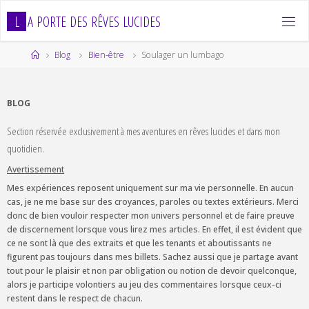
Skip
L
A
P
O
R
T
E
D
E
S
R
Ê
V
E
S
L
U
C
I
D
E
S
to
content
Home
Blog
Bien-être
Soulager un lumbago
BLOG
Section réservée exclusivement à mes aventures en rêves lucides et dans mon
quotidien.
Avertissement
Mes expériences reposent uniquement sur ma vie personnelle. En aucun
cas, je ne me base sur des croyances, paroles ou textes extérieurs. Merci
donc de bien vouloir respecter mon univers personnel et de faire preuve
de discernement lorsque vous lirez mes articles. En effet, il est évident que
ce ne sont là que des extraits et que les tenants et aboutissants ne
figurent pas toujours dans mes billets. Sachez aussi que je partage avant
tout pour le plaisir et non par obligation ou notion de devoir quelconque,
alors je participe volontiers au jeu des commentaires lorsque ceux-ci
restent dans le respect de chacun.