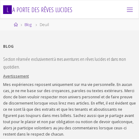
Skip
L
A
P
O
R
T
E
D
E
S
R
Ê
V
E
S
L
U
C
I
D
E
S
to
content
Home
Blog
Deuil
BLOG
Section réservée exclusivement à mes aventures en rêves lucides et dans mon
quotidien.
Avertissement
Mes expériences reposent uniquement sur ma vie personnelle. En aucun
cas, je ne me base sur des croyances, paroles ou textes extérieurs. Merci
donc de bien vouloir respecter mon univers personnel et de faire preuve
de discernement lorsque vous lirez mes articles. En effet, il est évident que
ce ne sont là que des extraits et que les tenants et aboutissants ne
figurent pas toujours dans mes billets. Sachez aussi que je partage avant
tout pour le plaisir et non par obligation ou notion de devoir quelconque,
alors je participe volontiers au jeu des commentaires lorsque ceux-ci
restent dans le respect de chacun.