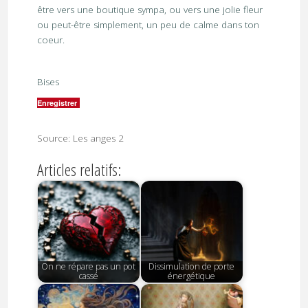
être vers une boutique sympa, ou vers une jolie fleur
ou peut-être simplement, un peu de calme dans ton
coeur.
Bises
Enregistrer
Source: Les anges 2
Articles relatifs:
On ne répare pas un pot
Dissimulation de porte
cassé
énergétique