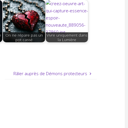
e
On ne répare pas un
Vivre uniquement dans
pot cassé
la Lumière
Râler auprès de Démons protecteurs