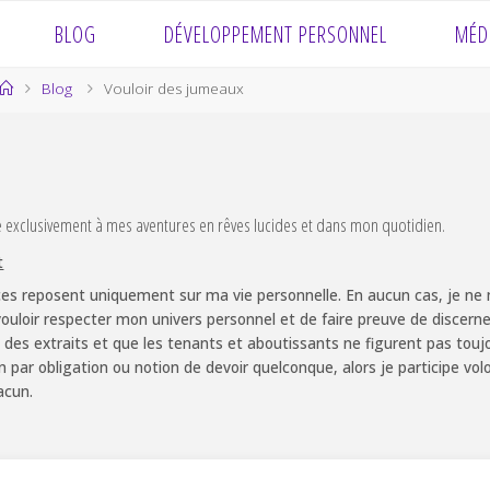
BLOG
DÉVELOPPEMENT PERSONNEL
MÉD
Home
Blog
Vouloir des jumeaux
e exclusivement à mes aventures en rêves lucides et dans mon quotidien.
t
es reposent uniquement sur ma vie personnelle. En aucun cas, je ne m
ouloir respecter mon univers personnel et de faire preuve de discernem
 des extraits et que les tenants et aboutissants ne figurent pas touj
non par obligation ou notion de devoir quelconque, alors je participe v
acun.