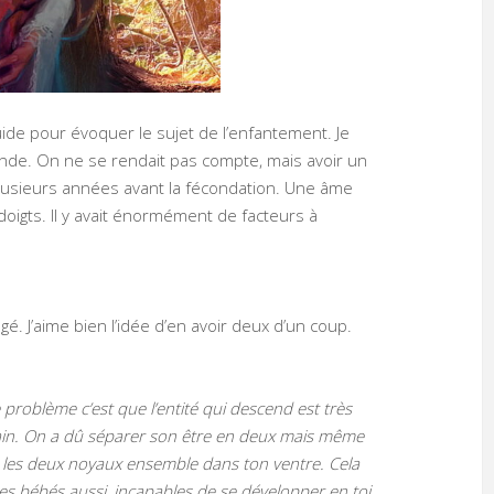
uide pour évoquer le sujet de l’enfantement. Je
nde. On ne se rendait pas compte, mais avoir un
 plusieurs années avant la fécondation. Une âme
oigts. Il y avait énormément de facteurs à
é. J’aime bien l’idée d’en avoir deux d’un coup.
e problème c’est que l’entité qui descend est très
main. On a dû séparer son être en deux mais même
r les deux noyaux ensemble dans ton ventre. Cela
 les bébés aussi, incapables de se développer en toi