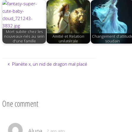
Mort subite chez les
nouveaux-nés au sein
Amitié et Relation
Changement d’attitud
d'une famille
unilatérale
soudain
Planète x, un nid de dragon mal placé
One comment
Aluna
2 ans ago