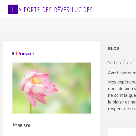
Skip
L
A
P
O
R
T
E
D
E
S
R
Ê
V
E
S
L
U
C
I
D
E
S
to
content
BLOG
Français
▼
Section réservé
Avertissemen
Mes expérienc
donc de bien v
ne sont là que
le plaisir et 
respect de ch
ÊTRE SOI