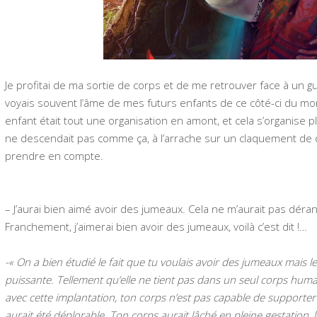
Je profitai de ma sortie de corps et de me retrouver face à un g
voyais souvent l’âme de mes futurs enfants de ce côté-ci du mo
enfant était tout une organisation en amont, et cela s’organise
ne descendait pas comme ça, à l’arrache sur un claquement de d
prendre en compte.
– J’aurai bien aimé avoir des jumeaux. Cela ne m’aurait pas dérang
Franchement, j’aimerai bien avoir des jumeaux, voilà c’est dit !…
-« On a bien étudié le fait que tu voulais avoir des jumeaux mais l
puissante. Tellement qu’elle ne tient pas dans un seul corps hu
avec cette implantation, ton corps n’est pas capable de supporte
aurait été déplorable. Ton corps aurait lâché en pleine gestation,