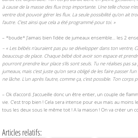
à cause de la masse des flux trop importante. Une telle chose n’est
ventre doit pouvoir gérer les flux.
La seule possibilité qu’on ait tr
l’autre. C’est ainsi que cela a été programmé pour toi. »
– *boude* J’aimais bien l’idée de jumeaux ensemble… les 2 en
– « Les bébés n’auraient pas pu se développer dans ton ventre, Ca
beaucoup de place. Chaque bébé doit avoir son espace et prendre 
pourront prendre leur place s’ils sont seuls. Tu ne réalises pas s
jumeaux, mais c’est juste qu’on sera obligé de les faire passer l’
ne lâche. L’un après l’autre, comme ça, c’est possible. Ton corps p
– Ok d’accord. J’accueille donc un être entier, un couple de fla
vie. C’est trop bien ! Cela sera intense pour eux mais au moins l
tous les deux sous le même toit ! A la maison ! On va créer un
Articles relatifs: