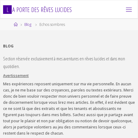
Skip
L
A
P
O
R
T
E
D
E
S
R
Ê
V
E
S
L
U
C
I
D
E
S
to
content
Home
Blog
Echos sombres
BLOG
Section réservée exclusivement à mes aventures en rêves lucides et dans mon
quotidien.
Avertissement
Mes expériences reposent uniquement sur ma vie personnelle. En aucun
cas, je ne me base sur des croyances, paroles ou textes extérieurs. Merci
donc de bien vouloir respecter mon univers personnel et de faire preuve
de discernement lorsque vous lirez mes articles. En effet, il est évident que
ce ne sont là que des extraits et que les tenants et aboutissants ne
figurent pas toujours dans mes billets. Sachez aussi que je partage avant
tout pour le plaisir et non par obligation ou notion de devoir quelconque,
alors je participe volontiers au jeu des commentaires lorsque ceux-ci
restent dans le respect de chacun.