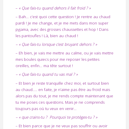
–
« Que fais-tu quand dehors il fait froid ? »
– Bah… c’est quoi cette question ! Je rentre au chaud
pardi ! Je me change, et je me mets dans mon super
pyjama, avec des grosses chaussettes et hop ! Dans
les pantoufles ! Là, bien au chaud !
– « Que fais-tu lorsque c’est bruyant dehors ? »
– Eh bien, je vais me mettre au calme, ou je vais mettre
mes boules quiecs pour me reposer les petites
oreilles, enfin… ma tête surtout !
– « Que fais-tu quand tu vas mal ? »
– Et bien je reste tranquille chez moi, et surtout bien
au chaud….. en faite, je n’aime pas être au froid mais
alors pas du tout, je me rends compte maintenant que
tu me poses ces questions. Mais je ne comprends
toujours pas où tu veux en venir…
– « que crains-tu ? Pourquoi te protèges-tu ? »
– Et bien parce que je ne veux pas souffrir ou avoir