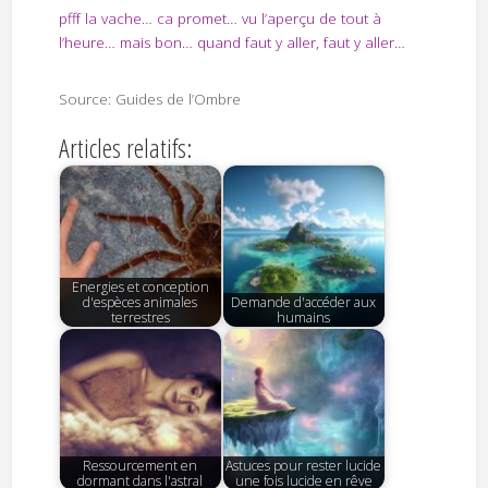
pfff la vache… ca promet… vu l’aperçu de tout à
l’heure… mais bon… quand faut y aller, faut y aller…
Source: Guides de l’Ombre
Articles relatifs:
Energies et conception
d'espèces animales
Demande d'accéder aux
terrestres
humains
Ressourcement en
Astuces pour rester lucide
dormant dans l'astral
une fois lucide en rêve