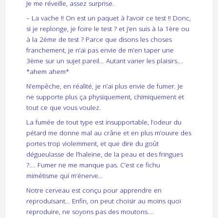
Je me réveille, assez surprise.
– La vache !! On est un paquet à l’avoir ce test !! Donc,
si je replonge, je foire le test ? et j’en suis à la 1ère ou
à la 2ème de test ? Parce que disons les choses
franchement, je n’ai pas envie de m’en taper une
3ème sur un sujet pareil… Autant varier les plaisirs….
*ahem ahem*
N’empêche, en réalité, je n’ai plus envie de fumer. Je
ne supporte plus ça physiquement, chimiquement et
tout ce que vous voulez.
La fumée de tout type est insupportable, l’odeur du
pétard me donne mal au crâne et en plus m’ouvre des
portes trop violemment, et que dire du goût
dégueulasse de l’haleine, de la peau et des fringues
?…. Fumer ne me manque pas. C’est ce fichu
mimétisme qui m’énerve…
Notre cerveau est conçu pour apprendre en
reproduisant… Enfin, on peut choisir au moins quoi
reproduire, ne soyons pas des moutons….