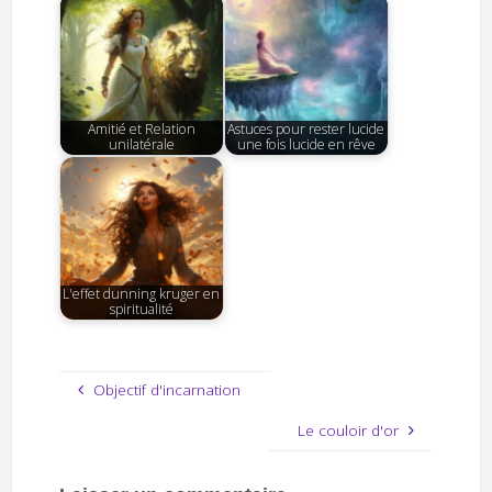
Amitié et Relation
Astuces pour rester lucide
unilatérale
une fois lucide en rêve
L'effet dunning kruger en
spiritualité
Objectif d'incarnation
Le couloir d'or