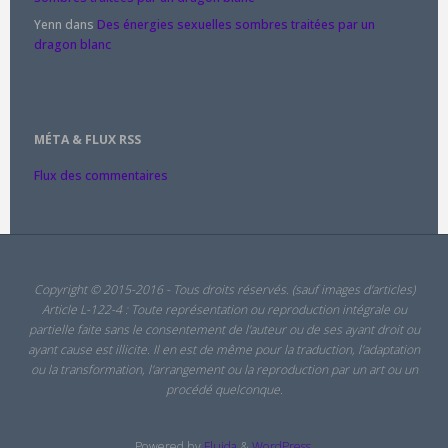
Yenn
dans
Des énergies sexuelles sombres traitées par un
dragon blanc
MÉTA & FLUX RSS
Flux des commentaires
Copyright © 2015-2016 - Tous droits réservés. (sauf images d'articles)
Article L-122-4 : Toute représentation ou reproduction intégrale ou
partielle faite sans le consentement de l'auteur ou de ses ayant droit ou
ayant cause est illicite. Il en est de même pour la traduction, l'adaptation
ou la transformation, l'arrangement ou la reproduction par un art ou un
procédé quelconque.
Powered by
Fluida
&
WordPress.