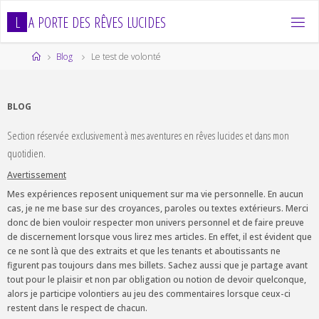
Skip
L
A
P
O
R
T
E
D
E
S
R
Ê
V
E
S
L
U
C
I
D
E
S
to
content
Home
Blog
Le test de volonté
BLOG
Section réservée exclusivement à mes aventures en rêves lucides et dans mon
quotidien.
Avertissement
Mes expériences reposent uniquement sur ma vie personnelle. En aucun
cas, je ne me base sur des croyances, paroles ou textes extérieurs. Merci
donc de bien vouloir respecter mon univers personnel et de faire preuve
de discernement lorsque vous lirez mes articles. En effet, il est évident que
ce ne sont là que des extraits et que les tenants et aboutissants ne
figurent pas toujours dans mes billets. Sachez aussi que je partage avant
tout pour le plaisir et non par obligation ou notion de devoir quelconque,
alors je participe volontiers au jeu des commentaires lorsque ceux-ci
restent dans le respect de chacun.