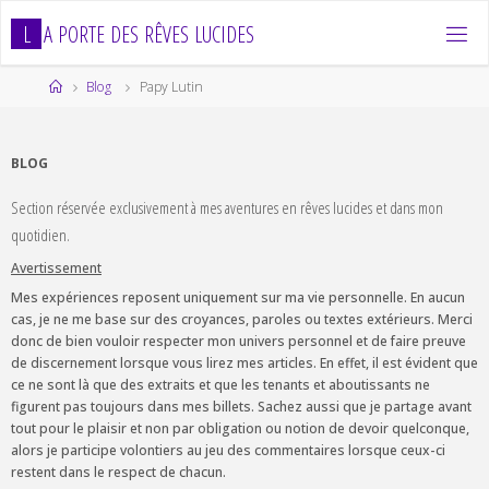
Skip
L
A
P
O
R
T
E
D
E
S
R
Ê
V
E
S
L
U
C
I
D
E
S
to
content
Home
Blog
Papy Lutin
BLOG
Section réservée exclusivement à mes aventures en rêves lucides et dans mon
quotidien.
Avertissement
Mes expériences reposent uniquement sur ma vie personnelle. En aucun
cas, je ne me base sur des croyances, paroles ou textes extérieurs. Merci
donc de bien vouloir respecter mon univers personnel et de faire preuve
de discernement lorsque vous lirez mes articles. En effet, il est évident que
ce ne sont là que des extraits et que les tenants et aboutissants ne
figurent pas toujours dans mes billets. Sachez aussi que je partage avant
tout pour le plaisir et non par obligation ou notion de devoir quelconque,
alors je participe volontiers au jeu des commentaires lorsque ceux-ci
restent dans le respect de chacun.