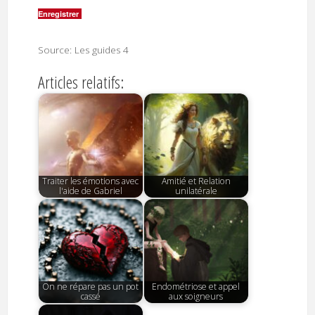
Enregistrer
Source: Les guides 4
Articles relatifs:
Traiter les émotions avec
Amitié et Relation
l'aide de Gabriel
unilatérale
On ne répare pas un pot
Endométriose et appel
cassé
aux soigneurs