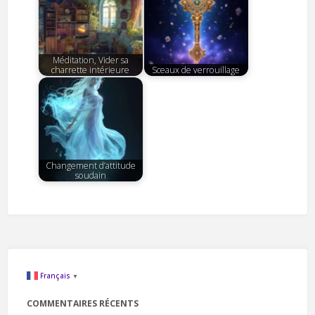
Méditation, Vider sa
charrette intérieure
Sceaux de verrouillage
Changement d’attitude
soudain
Français
▼
COMMENTAIRES RÉCENTS