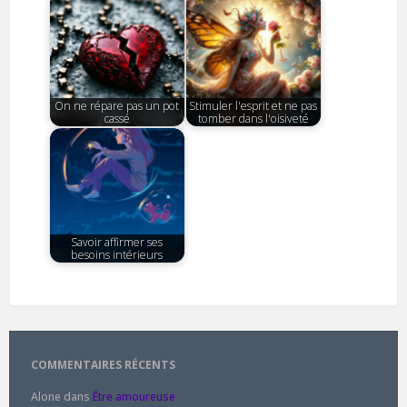
On ne répare pas un pot
Stimuler l'esprit et ne pas
cassé
tomber dans l'oisiveté
Savoir affirmer ses
besoins intérieurs
COMMENTAIRES RÉCENTS
Alone
dans
Être amoureuse