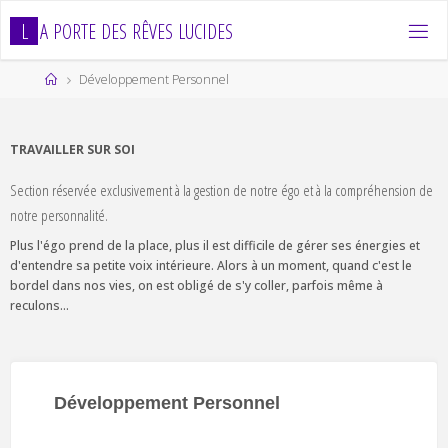
Skip
L
A
P
O
R
T
E
D
E
S
R
Ê
V
E
S
L
U
C
I
D
E
S
to
content
Home
Développement Personnel
TRAVAILLER SUR SOI
Section réservée exclusivement à la gestion de notre égo et à la compréhension de
notre personnalité.
Plus l'égo prend de la place, plus il est difficile de gérer ses énergies et
d'entendre sa petite voix intérieure. Alors à un moment, quand c'est le
bordel dans nos vies, on est obligé de s'y coller, parfois même à
reculons...
Développement Personnel