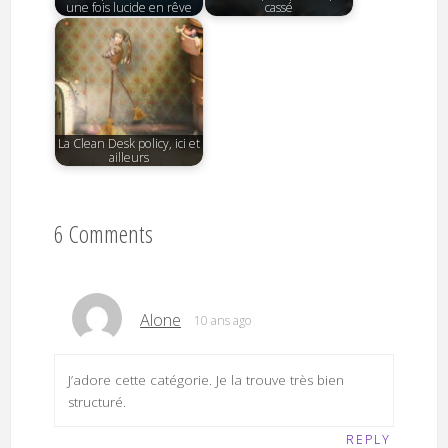
une fois lucide en rêve
cassé
La Clean Desk policy, ici et
ailleurs
6 Comments
Alone
10 ans ago
J’adore cette catégorie. Je la trouve très bien
structuré.
REPLY