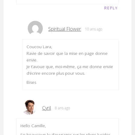
REPLY
Spiritual Flower
10 ans ago
Coucou Lara,
Ravie de savoir que la mise en page donne
envie.
Je t’avoue que, moi-même, ça me donne envie
d’écrire encore plus pour vous.
Bises
Cyril
8 ans ago
Hello Camille,
J’ai beaucoup lu d’ouvrages sur les rêves lucides,