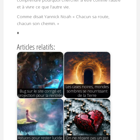
comprendre pourquoi chercher à être comme l’autre
et à vivre ce que l’autre vie.
Comme disait Yannick Noah « Chacun sa route,
chacun son chemin. »
♦
Articles relatifs:
Les cases noires, mondes
Bug sur le site corrigé et
sombres se nourrissant
projection pour la rentrée
de la Terre
Astuces pour rester lucide
On ne répare pas un pot