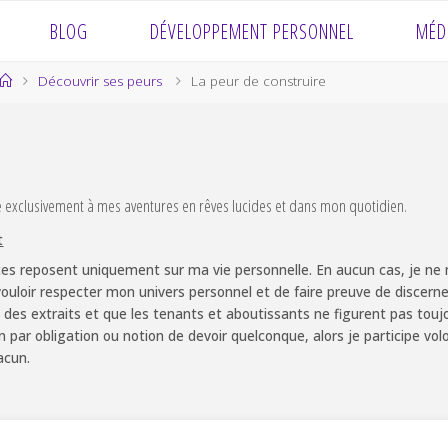
BLOG
DÉVELOPPEMENT PERSONNEL
MÉD
Home
Découvrir ses peurs
La peur de construire
e exclusivement à mes aventures en rêves lucides et dans mon quotidien.
t
es reposent uniquement sur ma vie personnelle. En aucun cas, je ne m
ouloir respecter mon univers personnel et de faire preuve de discernem
 des extraits et que les tenants et aboutissants ne figurent pas touj
non par obligation ou notion de devoir quelconque, alors je participe v
acun.