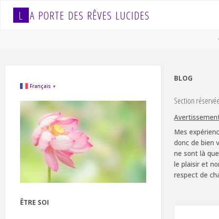
Skip
L
A
P
O
R
T
E
D
E
S
R
Ê
V
E
S
L
U
C
I
D
E
S
to
content
BLOG
Français
▼
Section réservé
Avertissemen
Mes expérienc
donc de bien v
ne sont là que
le plaisir et 
respect de ch
ÊTRE SOI