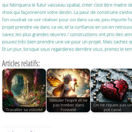
qui fabriquera le futur vaisseau spatial, créer c’est être maitre d
choix qui façonneront votre destin. La peur de construire s’esto
l’on voudrait se voir réaliser pour soi dans sa vie, peu importe l’ob
projet prendre vie dans sa vie, et la confiance en soi en retrouv
savez, les plus grandes œuvres / constructions ont pris des année
pouvez très bien prendre une vie pour un projet. Mais sachez qu
Et un jour, lorsque vous regarderez derrière vous, prenez le tem
Articles relatifs:
Stimuler l'esprit et ne
pas tomber dans
On ne répare pas un
Travailler sa volonté
l'oisiveté
pot cassé