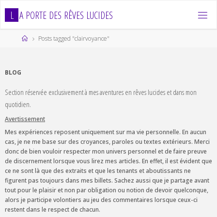
Skip
L
A
P
O
R
T
E
D
E
S
R
Ê
V
E
S
L
U
C
I
D
E
S
to
content
Home
Posts tagged "clairvoyance"
BLOG
Section réservée exclusivement à mes aventures en rêves lucides et dans mon
quotidien.
Avertissement
Mes expériences reposent uniquement sur ma vie personnelle. En aucun
cas, je ne me base sur des croyances, paroles ou textes extérieurs. Merci
donc de bien vouloir respecter mon univers personnel et de faire preuve
de discernement lorsque vous lirez mes articles. En effet, il est évident que
ce ne sont là que des extraits et que les tenants et aboutissants ne
figurent pas toujours dans mes billets. Sachez aussi que je partage avant
tout pour le plaisir et non par obligation ou notion de devoir quelconque,
alors je participe volontiers au jeu des commentaires lorsque ceux-ci
restent dans le respect de chacun.