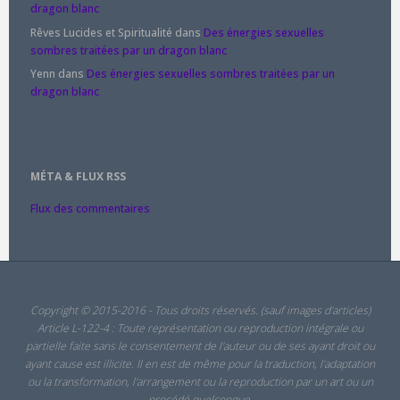
dragon blanc
Rêves Lucides et Spiritualité
dans
Des énergies sexuelles
sombres traitées par un dragon blanc
Yenn
dans
Des énergies sexuelles sombres traitées par un
dragon blanc
MÉTA & FLUX RSS
Flux des commentaires
Copyright © 2015-2016 - Tous droits réservés. (sauf images d'articles)
Article L-122-4 : Toute représentation ou reproduction intégrale ou
partielle faite sans le consentement de l'auteur ou de ses ayant droit ou
ayant cause est illicite. Il en est de même pour la traduction, l'adaptation
ou la transformation, l'arrangement ou la reproduction par un art ou un
procédé quelconque.