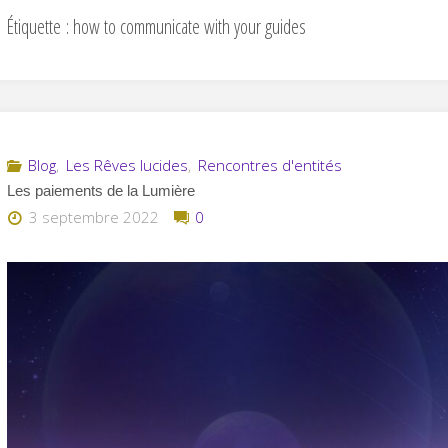
Étiquette :
how to communicate with your guides
Blog
,
Les Rêves lucides
,
Rencontres d'entités
Les paiements de la Lumière
3 septembre 2022
0