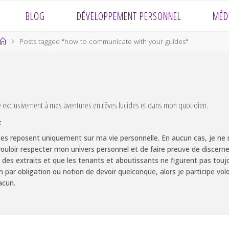
BLOG
DÉVELOPPEMENT PERSONNEL
MÉD
Home
Posts tagged "how to communicate with your guides"
e exclusivement à mes aventures en rêves lucides et dans mon quotidien.
t
es reposent uniquement sur ma vie personnelle. En aucun cas, je ne m
ouloir respecter mon univers personnel et de faire preuve de discernem
 des extraits et que les tenants et aboutissants ne figurent pas touj
non par obligation ou notion de devoir quelconque, alors je participe v
acun.