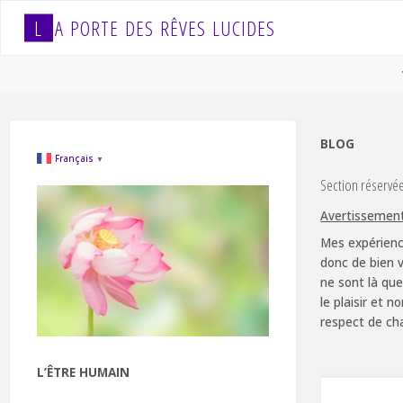
Skip
L
A
P
O
R
T
E
D
E
S
R
Ê
V
E
S
L
U
C
I
D
E
S
to
content
BLOG
Français
▼
Section réservé
Avertissemen
Mes expérienc
donc de bien v
ne sont là que
le plaisir et 
respect de ch
L’ÊTRE HUMAIN