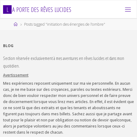
Skip
L
A
P
O
R
T
E
D
E
S
R
Ê
V
E
S
L
U
C
I
D
E
S
to
content
Home
Posts tagged "initiation des énergies de l’ombre"
BLOG
Section réservée exclusivement à mes aventures en rêves lucides et dans mon
quotidien.
Avertissement
Mes expériences reposent uniquement sur ma vie personnelle. En aucun
cas, je ne me base sur des croyances, paroles ou textes extérieurs. Merci
donc de bien vouloir respecter mon univers personnel et de faire preuve
de discernement lorsque vous lirez mes articles. En effet, il est évident que
ce ne sont là que des extraits et que les tenants et aboutissants ne
figurent pas toujours dans mes billets. Sachez aussi que je partage avant
tout pour le plaisir et non par obligation ou notion de devoir quelconque,
alors je participe volontiers au jeu des commentaires lorsque ceux-ci
restent dans le respect de chacun.