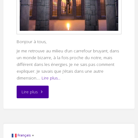
Bonjour à tous,
Je me retrouve au milieu d’un carrefour bruyant, dans
un monde bizarre, à la fois proche du notre, mais
différent dans les énergies. Je ne sais pas comment
expliquer. Je savais que j’étais dans une autre
dimension.…
Lire plus...
"S’initier
Lire plus
aux
énergies
sombres"
Français
▼