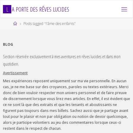
Skip
L
A
P
O
R
T
E
D
E
S
R
Ê
V
E
S
L
U
C
I
D
E
S
to
content
Home
Posts tagged "l'âme des enfants"
BLOG
Section réservée exclusivement à mes aventures en rêves lucides et dans mon
quotidien.
Avertissement
Mes expériences reposent uniquement sur ma vie personnelle. En aucun
cas, je ne me base sur des croyances, paroles ou textes extérieurs. Merci
donc de bien vouloir respecter mon univers personnel et de faire preuve
de discernement lorsque vous lirez mes articles. En effet, il est évident que
ce ne sont là que des extraits et que les tenants et aboutissants ne
figurent pas toujours dans mes billets. Sachez aussi que je partage avant
tout pour le plaisir et non par obligation ou notion de devoir quelconque,
alors je participe volontiers au jeu des commentaires lorsque ceux-ci
restent dans le respect de chacun.