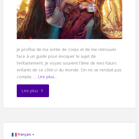
Je profitai de ma sortie de corps et de me retrouver
face à un guide pour évoquer le sujet de
l’enfantement. Je voyais souvent l’âme de mes futurs
enfants de ce côté-ci du monde. On ne se rendait pas
compte, …
Lire plus...
"Vouloir
Lire plus
des
jumeaux"
Français
▼