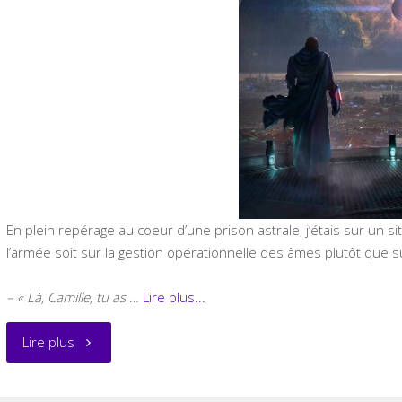
En plein repérage au coeur d’une prison astrale, j’étais sur un sit
l’armée soit sur la gestion opérationnelle des âmes plutôt que su
– « Là, Camille, tu as
…
Lire plus...
"La
Lire plus
Terre