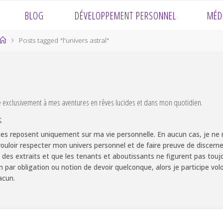
BLOG
DÉVELOPPEMENT PERSONNEL
MÉD
Home
Posts tagged "l'univers astral"
e exclusivement à mes aventures en rêves lucides et dans mon quotidien.
t
es reposent uniquement sur ma vie personnelle. En aucun cas, je ne m
ouloir respecter mon univers personnel et de faire preuve de discernem
 des extraits et que les tenants et aboutissants ne figurent pas touj
non par obligation ou notion de devoir quelconque, alors je participe v
acun.