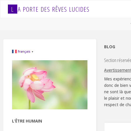
Skip
L
A
P
O
R
T
E
D
E
S
R
Ê
V
E
S
L
U
C
I
D
E
S
to
content
BLOG
Français
▼
Section réservé
Avertissemen
Mes expérienc
donc de bien v
ne sont là que
le plaisir et 
respect de ch
L’ÊTRE HUMAIN