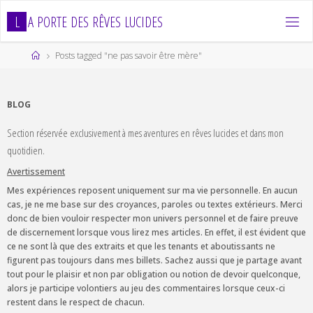
Skip
L
A
P
O
R
T
E
D
E
S
R
Ê
V
E
S
L
U
C
I
D
E
S
to
content
Home
Posts tagged "ne pas savoir être mère"
BLOG
Section réservée exclusivement à mes aventures en rêves lucides et dans mon
quotidien.
Avertissement
Mes expériences reposent uniquement sur ma vie personnelle. En aucun
cas, je ne me base sur des croyances, paroles ou textes extérieurs. Merci
donc de bien vouloir respecter mon univers personnel et de faire preuve
de discernement lorsque vous lirez mes articles. En effet, il est évident que
ce ne sont là que des extraits et que les tenants et aboutissants ne
figurent pas toujours dans mes billets. Sachez aussi que je partage avant
tout pour le plaisir et non par obligation ou notion de devoir quelconque,
alors je participe volontiers au jeu des commentaires lorsque ceux-ci
restent dans le respect de chacun.