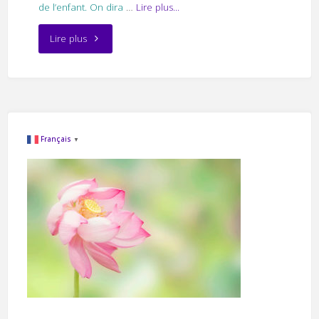
de l’enfant. On dira
…
Lire plus...
"La
Lire plus
peur
d’être
mère"
Français
▼