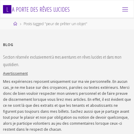
Skip
L
A
P
O
R
T
E
D
E
S
R
Ê
V
E
S
L
U
C
I
D
E
S
to
content
Home
Posts tagged "peur de prêter un objet"
BLOG
Section réservée exclusivement à mes aventures en rêves lucides et dans mon
quotidien.
Avertissement
Mes expériences reposent uniquement sur ma vie personnelle. En aucun
cas, je ne me base sur des croyances, paroles ou textes extérieurs. Merci
donc de bien vouloir respecter mon univers personnel et de faire preuve
de discernement lorsque vous lirez mes articles. En effet, il est évident que
ce ne sont là que des extraits et que les tenants et aboutissants ne
figurent pas toujours dans mes billets. Sachez aussi que je partage avant
tout pour le plaisir et non par obligation ou notion de devoir quelconque,
alors je participe volontiers au jeu des commentaires lorsque ceux-ci
restent dans le respect de chacun.