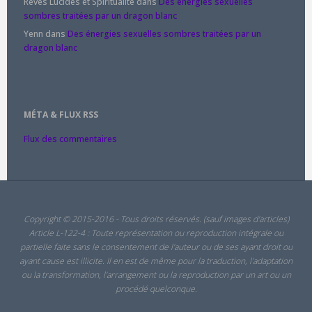
Rêves Lucides et Spiritualité
dans
Des énergies sexuelles
sombres traitées par un dragon blanc
Yenn
dans
Des énergies sexuelles sombres traitées par un
dragon blanc
MÉTA & FLUX RSS
Flux des commentaires
Copyright © 2015-2016 - Tous droits réservés. (sauf images d'articles)
Article L-122-4 : Toute représentation ou reproduction intégrale ou
partielle faite sans le consentement de l'auteur ou de ses ayant droit ou
ayant cause est illicite. Il en est de même pour la traduction, l'adaptation
ou la transformation, l'arrangement ou la reproduction par un art ou un
procédé quelconque.