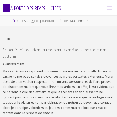
Skip
L
A
P
O
R
T
E
D
E
S
R
Ê
V
E
S
L
U
C
I
D
E
S
to
content
Home
Posts tagged "pourquoi on fait des cauchemars"
BLOG
Section réservée exclusivement à mes aventures en rêves lucides et dans mon
quotidien.
Avertissement
Mes expériences reposent uniquement sur ma vie personnelle. En aucun
cas, je ne me base sur des croyances, paroles ou textes extérieurs. Merci
donc de bien vouloir respecter mon univers personnel et de faire preuve
de discernement lorsque vous lirez mes articles. En effet, il est évident que
ce ne sont là que des extraits et que les tenants et aboutissants ne
figurent pas toujours dans mes billets. Sachez aussi que je partage avant
tout pour le plaisir et non par obligation ou notion de devoir quelconque,
alors je participe volontiers au jeu des commentaires lorsque ceux-ci
restent dans le respect de chacun.