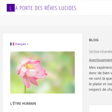
Skip
L
A
P
O
R
T
E
D
E
S
R
Ê
V
E
S
L
U
C
I
D
E
S
to
content
BLOG
Français
▼
Section réservé
Avertissemen
Mes expérienc
donc de bien v
ne sont là que
le plaisir et 
respect de ch
L’ÊTRE HUMAIN