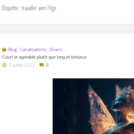
Étiquette :
travailler avec l'égo
Blog
,
Canalisations
,
Divers
Court et agréable plutôt que long et tortueux
9 juillet 2023
9