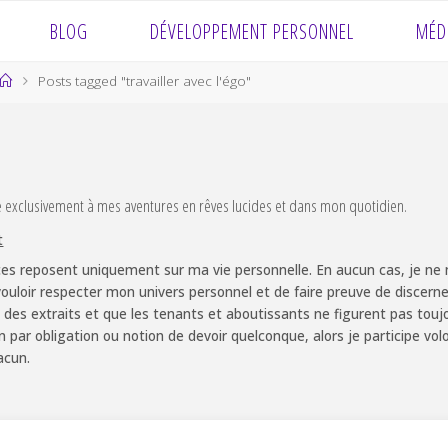
BLOG
DÉVELOPPEMENT PERSONNEL
MÉD
Home
Posts tagged "travailler avec l'égo"
e exclusivement à mes aventures en rêves lucides et dans mon quotidien.
t
es reposent uniquement sur ma vie personnelle. En aucun cas, je ne m
ouloir respecter mon univers personnel et de faire preuve de discernem
 des extraits et que les tenants et aboutissants ne figurent pas touj
non par obligation ou notion de devoir quelconque, alors je participe v
acun.