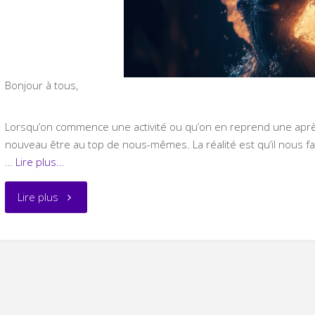
Bonjour à tous,
Lorsqu’on commence une activité ou qu’on en reprend une aprè
nouveau être au top de nous-mêmes. La réalité est qu’il nous f
…
Lire plus...
"Court
Lire plus
et
agréable
plutôt