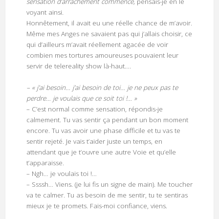
sensation d’arrachement commence,
pensais-je en le
voyant ainsi.
Honnêtement, il avait eu une réelle chance de m’avoir.
Même mes Anges ne savaient pas qui j’allais choisir, ce
qui d’ailleurs m’avait réellement agacée de voir
combien mes tortures amoureuses pouvaient leur
servir de telereality show là-haut….
– « j’ai besoin… j’ai besoin de toi… je ne peux pas te
perdre… je voulais que ce soit toi !… »
– C’est normal comme sensation, répondis-je
calmement. Tu vas sentir ça pendant un bon moment
encore. Tu vas avoir une phase difficile et tu vas te
sentir rejeté. Je vais t’aider juste un temps, en
attendant que je t’ouvre une autre Voie et qu’elle
t’apparaisse.
– Ngh… je voulais toi !…
– Ssssh… Viens. (je lui fis un signe de main). Me toucher
va te calmer. Tu as besoin de me sentir, tu te sentiras
mieux je te promets. Fais-moi confiance, viens.