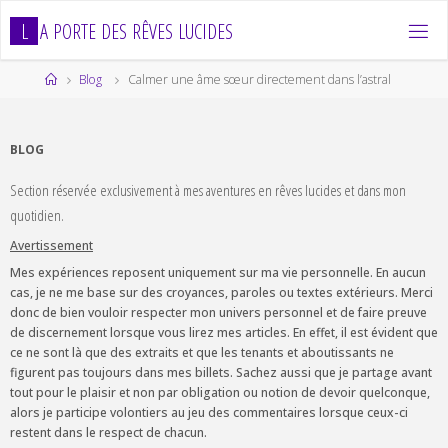
Skip
L
A
P
O
R
T
E
D
E
S
R
Ê
V
E
S
L
U
C
I
D
E
S
to
content
Home
Blog
Calmer une âme sœur directement dans l’astral
BLOG
Section réservée exclusivement à mes aventures en rêves lucides et dans mon
quotidien.
Avertissement
Mes expériences reposent uniquement sur ma vie personnelle. En aucun
cas, je ne me base sur des croyances, paroles ou textes extérieurs. Merci
donc de bien vouloir respecter mon univers personnel et de faire preuve
de discernement lorsque vous lirez mes articles. En effet, il est évident que
ce ne sont là que des extraits et que les tenants et aboutissants ne
figurent pas toujours dans mes billets. Sachez aussi que je partage avant
tout pour le plaisir et non par obligation ou notion de devoir quelconque,
alors je participe volontiers au jeu des commentaires lorsque ceux-ci
restent dans le respect de chacun.