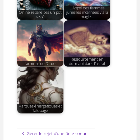
L'Appel des flammes
On ne répare pas un pot
jumelles incarnées via la
cassé
magie…
Ressourcement en
L'armure de Dracos
dormant dans l'astral
Marques énergétiques et
Tatouage
Gérer le rejet d’une âme soeur