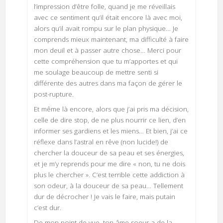
l’impression d’être folle, quand je me réveillais
avec ce sentiment qu’il était encore là avec moi,
alors qu’il avait rompu sur le plan physique… Je
comprends mieux maintenant, ma difficulté à faire
mon deuil et à passer autre chose… Merci pour
cette compréhension que tu m’apportes et qui
me soulage beaucoup de mettre senti si
différente des autres dans ma façon de gérer le
post-rupture.
Et même là encore, alors que j’ai pris ma décision,
celle de dire stop, de ne plus nourrir ce lien, d’en
informer ses gardiens et les miens… Et bien, j’ai ce
réflexe dans l’astral en rêve (non lucide!) de
chercher la douceur de sa peau et ses énergies,
et je m’y reprends pour me dire « non, tu ne dois
plus le chercher ». C’est terrible cette addiction à
son odeur, à la douceur de sa peau… Tellement
dur de décrocher ! Je vais le faire, mais putain
c’est dur.
De mon point de vue, ton âme soeur a de la