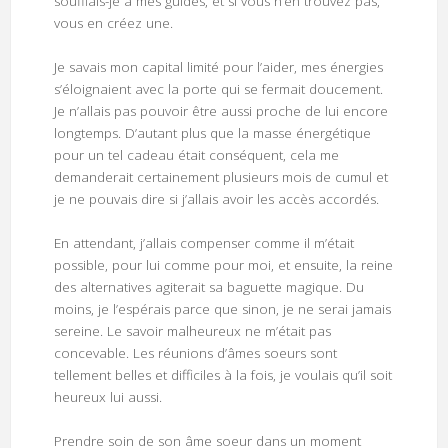
soufflais-je à mes guides, et si vous n’en trouvez pas,
vous en créez une.
Je savais mon capital limité pour l’aider, mes énergies
s’éloignaient avec la porte qui se fermait doucement.
Je n’allais pas pouvoir être aussi proche de lui encore
longtemps. D’autant plus que la masse énergétique
pour un tel cadeau était conséquent, cela me
demanderait certainement plusieurs mois de cumul et
je ne pouvais dire si j’allais avoir les accès accordés.
En attendant, j’allais compenser comme il m’était
possible, pour lui comme pour moi, et ensuite, la reine
des alternatives agiterait sa baguette magique. Du
moins, je l’espérais parce que sinon, je ne serai jamais
sereine. Le savoir malheureux ne m’était pas
concevable. Les réunions d’âmes soeurs sont
tellement belles et difficiles à la fois, je voulais qu’il soit
heureux lui aussi.
Prendre soin de son âme soeur dans un moment