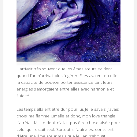
Il arrivait très souvent que les âmes sœurs s’aident
quand l’un n’arrivait plus à gérer. Elles avaient en effet
la capacité de pouvoir porter assistance tant leurs
énergies s’amorçaient entre elles avec harmonie et
fluidité.
Les temps allaient être dur pour lui. Je le savais. J’avais
choisi ma flamme jumelle et donc, mon love triangle
s’arrêtait là. Le deuil n’allait pas être chose aisée pour
celui qui restait seul. Surtout si l’autre est conscient
d’être une âme sœur mais que le lien n’aboutit