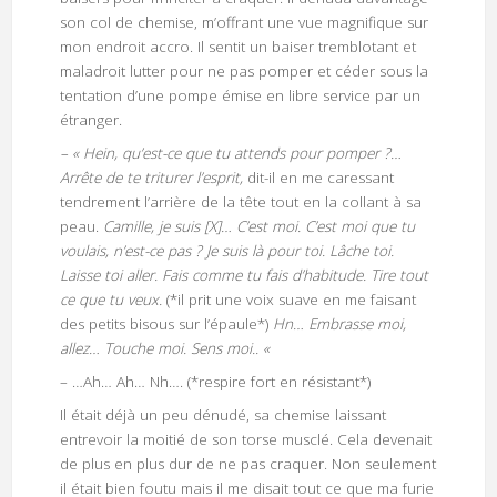
son col de chemise, m’offrant une vue magnifique sur
mon endroit accro. Il sentit un baiser tremblotant et
maladroit lutter pour ne pas pomper et céder sous la
tentation d’une pompe émise en libre service par un
étranger.
– « Hein, qu’est-ce que tu attends pour pomper ?…
Arrête de te triturer l’esprit,
dit-il en me caressant
tendrement l’arrière de la tête tout en la collant à sa
peau.
Camille, je suis [X]… C’est moi. C’est moi que tu
voulais, n’est-ce pas ? Je suis là pour toi. Lâche toi.
Laisse toi aller. Fais comme tu fais d’habitude. Tire tout
ce que tu veux.
(*il prit une voix suave en me faisant
des petits bisous sur l’épaule*)
Hn… Embrasse moi,
allez… Touche moi. Sens moi.. «
– …Ah… Ah… Nh…. (*respire fort en résistant*)
Il était déjà un peu dénudé, sa chemise laissant
entrevoir la moitié de son torse musclé. Cela devenait
de plus en plus dur de ne pas craquer. Non seulement
il était bien foutu mais il me disait tout ce que ma furie