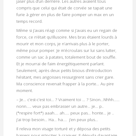
jaser plus d’un derrière. Les autres avaient tous
compris que celui qui était de corvée se tapait une
furie à gérer en plus de faire pomper un max en un
temps record.
Même si j’avais réagi comme si j’avais eu un regain de
force, ce n’était qu’illusoire. Mes bras étaient lourds à
mourir et mon corps, je n’arrivais plus à le porter,
même pour pomper. Je m’écroulais sur lui sans lutter,
comme un sac à patates, totalement bout de souffle.
Et je mourrai de faim énergétiquement parlant.
Seulement, après deux petits bisous d’introduction
hésitant, mes angoisses ressurgirent sans crier gare.
Ma conscience revenait frapper à la porte… Au pire
moment.
– Je… c’est-c’est toi… ? Vraiment toi … ? Sinon…Nhhh……
nonn….. veux pas embrasser un autre… je… p..
(*respire fort*) aaah…. ah….. peux pas… honte… je ..
j’ai trop besoin… Ha… ha…. j’en peux plus…
Il releva mon visage torturé et y déposa des petits
baisers pour m’inciter à craquer. Il dénuda davantage