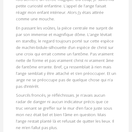
petite curiosité enfantine. L’appel de l’ange faisait
réagir mon enfant intérieur. Alors j’y étais attirée
comme une mouche.
En passant les voûtes, la pièce centrale me surprit de
par son immense et magnifique dôme. L’ange lévitait
en standby, le regard toujours porté sur cette espèce
de machin-bidule-silhouette d’un espèce de christ sur
une croix qui errait comme un fantôme. Pas vraiment
nette de forme et pas vraiment christ ni vraiment âme
de fantôme errante. Bref, ça ressemblait à rien mais
l’ange semblait y être attaché et s’en préoccuper. Et un
ange ne se préoccupe pas de quelque chose qui n’a
pas d’intérêt.
Sourcils froncés, je réfléchissais. Je n’avais aucun
radar de danger ni aucun indicateur précis que ce
truc venant se greffer sur le mur d’en face juste sous
mon nez était bel et bien l’âme en question. Mais
l’ange restait planté là et refusait de quitter les lieux. Il
ne m’en fallut pas plus.