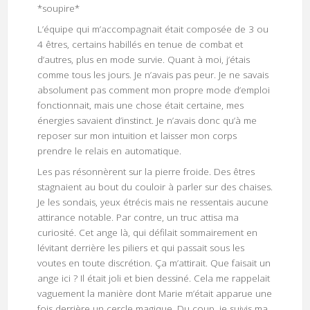
*soupire*
L’équipe qui m’accompagnait était composée de 3 ou
4 êtres, certains habillés en tenue de combat et
d’autres, plus en mode survie. Quant à moi, j’étais
comme tous les jours. Je n’avais pas peur. Je ne savais
absolument pas comment mon propre mode d’emploi
fonctionnait, mais une chose était certaine, mes
énergies savaient d’instinct. Je n’avais donc qu’à me
reposer sur mon intuition et laisser mon corps
prendre le relais en automatique.
Les pas résonnèrent sur la pierre froide. Des êtres
stagnaient au bout du couloir à parler sur des chaises.
Je les sondais, yeux étrécis mais ne ressentais aucune
attirance notable. Par contre, un truc attisa ma
curiosité. Cet ange là, qui défilait sommairement en
lévitant derrière les piliers et qui passait sous les
voutes en toute discrétion. Ça m’attirait. Que faisait un
ange ici ? Il était joli et bien dessiné. Cela me rappelait
vaguement la manière dont Marie m’était apparue une
fois derrière un cercle magique. Du coup, je suivis ma