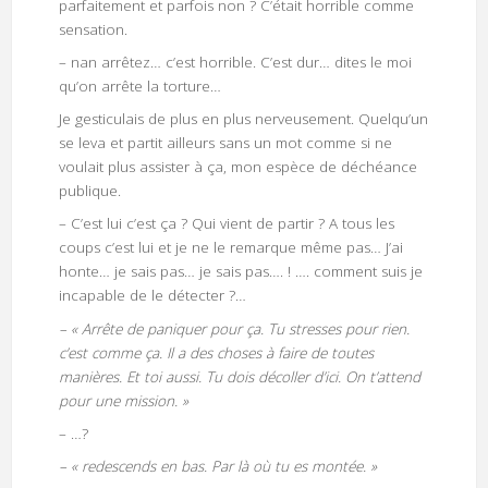
parfaitement et parfois non ? C’était horrible comme
sensation.
– nan arrêtez… c’est horrible. C’est dur… dites le moi
qu’on arrête la torture…
Je gesticulais de plus en plus nerveusement. Quelqu’un
se leva et partit ailleurs sans un mot comme si ne
voulait plus assister à ça, mon espèce de déchéance
publique.
– C’est lui c’est ça ? Qui vient de partir ? A tous les
coups c’est lui et je ne le remarque même pas… J’ai
honte… je sais pas… je sais pas…. ! …. comment suis je
incapable de le détecter ?…
– « Arrête de paniquer pour ça. Tu stresses pour rien.
c’est comme ça. Il a des choses à faire de toutes
manières. Et toi aussi. Tu dois décoller d’ici. On t’attend
pour une mission. »
– …?
– « redescends en bas. Par là où tu es montée. »