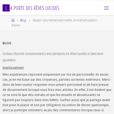
Skip
L
A
P
O
R
T
E
D
E
S
R
Ê
V
E
S
L
U
C
I
D
E
S
to
content
Home
Blog
Maison pluridimensionnelle, et transmutation
d’âme
BLOG
Section réservée exclusivement à mes aventures en rêves lucides et dans mon
quotidien.
Avertissement
Mes expériences reposent uniquement sur ma vie personnelle. En aucun
cas, je ne me base sur des croyances, paroles ou textes extérieurs. Merci
donc de bien vouloir respecter mon univers personnel et de faire preuve
de discernement lorsque vous lirez mes articles. En effet, il est évident que
ce ne sont là que des extraits et que les tenants et aboutissants ne
figurent pas toujours dans mes billets. Sachez aussi que je partage avant
tout pour le plaisir et non par obligation ou notion de devoir quelconque,
alors je participe volontiers au jeu des commentaires lorsque ceux-ci