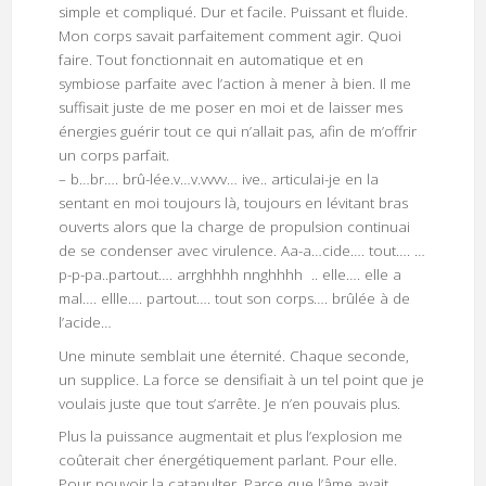
simple et compliqué. Dur et facile. Puissant et fluide.
Mon corps savait parfaitement comment agir. Quoi
faire. Tout fonctionnait en automatique et en
symbiose parfaite avec l’action à mener à bien. Il me
suffisait juste de me poser en moi et de laisser mes
énergies guérir tout ce qui n’allait pas, afin de m’offrir
un corps parfait.
– b…br…. brû-lée.v…v.vvvv… ive.. articulai-je en la
sentant en moi toujours là, toujours en lévitant bras
ouverts alors que la charge de propulsion continuai
de se condenser avec virulence. Aa-a…cide…. tout…. …
p-p-pa..partout…. arrghhhh nnghhhh .. elle…. elle a
mal…. ellle…. partout…. tout son corps…. brûlée à de
l’acide…
Une minute semblait une éternité. Chaque seconde,
un supplice. La force se densifiait à un tel point que je
voulais juste que tout s’arrête. Je n’en pouvais plus.
Plus la puissance augmentait et plus l’explosion me
coûterait cher énergétiquement parlant. Pour elle.
Pour pouvoir la catapulter. Parce que l’âme avait