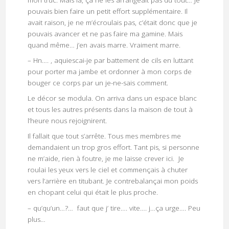
mon truc. Mais là, ça ne les arrangeait pas du tout… Je
pouvais bien faire un petit effort supplémentaire. Il
avait raison, je ne m’écroulais pas, c’était donc que je
pouvais avancer et ne pas faire ma gamine. Mais
quand même… j’en avais marre. Vraiment marre.
– Hn…. , aquiescai-je par battement de cils en luttant
pour porter ma jambe et ordonner à mon corps de
bouger ce corps par un je-ne-sais comment.
Le décor se modula. On arriva dans un espace blanc
et tous les autres présents dans la maison de tout à
l’heure nous rejoignirent.
Il fallait que tout s’arrête. Tous mes membres me
demandaient un trop gros effort. Tant pis, si personne
ne m’aide, rien à foutre, je me laisse crever ici. Je
roulai les yeux vers le ciel et commençais à chuter
vers l’arrière en titubant. Je contrebalançai mon poids
en chopant celui qui était le plus proche.
– qu’qu’un…?… faut que j’ tire…. vite…. j…ça urge…. Peu
plus…