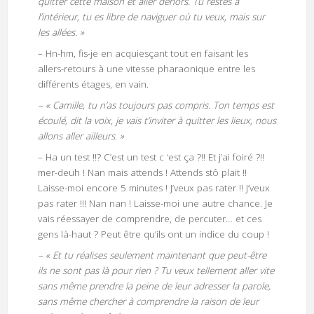
quitter cette maison et aller dehors. Tu restes à
l’intérieur, tu es libre de naviguer où tu veux, mais sur
les allées. »
– Hn-hm, fis-je en acquiesçant tout en faisant les
allers-retours à une vitesse pharaonique entre les
différents étages, en vain.
– « Camille, tu n’as toujours pas compris. Ton temps est
écoulé, dit la voix, je vais t’inviter à quitter les lieux, nous
allons aller ailleurs. »
– Ha un test !!? C’est un test c ‘est ça ?!! Et j’ai foiré ?!!
mer-deuh ! Nan mais attends ! Attends stô plait !!
Laisse-moi encore 5 minutes ! J’veux pas rater !! J’veux
pas rater !!! Nan nan ! Laisse-moi une autre chance. Je
vais réessayer de comprendre, de percuter… et ces
gens là-haut ? Peut être qu’ils ont un indice du coup !
– « Et tu réalises seulement maintenant que peut-être
ils ne sont pas là pour rien ? Tu veux tellement aller vite
sans même prendre la peine de leur adresser la parole,
sans même chercher à comprendre la raison de leur