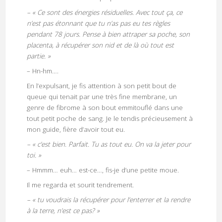
– « Ce sont des énergies résiduelles. Avec tout ça, ce
n’est pas étonnant que tu n’as pas eu tes règles
pendant 78 jours. Pense à bien attraper sa poche, son
placenta, à récupérer son nid et de là où tout est
partie. »
– Hn-hm….
En l’expulsant, je fis attention à son petit bout de
queue qui tenait par une très fine membrane, un
genre de fibrome à son bout emmitouflé dans une
tout petit poche de sang. Je le tendis précieusement à
mon guide, fière d’avoir tout eu.
– « c’est bien. Parfait. Tu as tout eu. On va la jeter pour
toi. »
– Hmmm… euh… est-ce…, fis-je d’une petite moue.
Il me regarda et sourit tendrement.
– « tu voudrais la récupérer pour l’enterrer et la rendre
à la terre, n’est ce pas? »