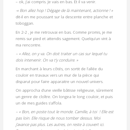
– ok, j’ai compris. Je vais en bas. Et il va venir.
-« Bon allez hop ! Dégage de là maintenant, actionne ! »
dit-il en me poussant sur la descente entre planche et
toboggan.
En 2-2 , je me retrouvai en bas. Comme promis, je me
remis sur pied et attendis sagement. Quelqu’un vint à
ma rencontre.
– « Allez, on y va. On doit traiter un cas sur lequel tu
dois intervenir. On va t’y conduire. »
En marchant à leurs côtés, on sortit de l’allée du
couloir en travaux vers un mur de la pièce qui
disparut pour faire apparaitre un nouvel univers.
On approcha d’une vieille bâtisse religieuse, sûrement
un genre de cloître. On longea le long couloir, et puis
un de mes guides s’affola.
– « Bon, en poste tout le monde. Camille, à toi ! Elle est
pas loin. Elle risque de nous tomber dessus. Moi
j’avance pas plus. Les autres, on reste à couvert ici.