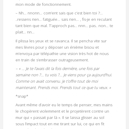
mon mode de fonctionnement.
– Nh… nnonn… com’ent sais que c’est bien toi ?…
..ressens rien… fatiguée… sais rien… , fis-je en reculant
tant bien que mal. T’approch pas… nnn… pas.. non… te
plait… nn…
Il plissa les yeux et se ravanca. Il se pencha vite sur
mes lèvres pour y déposer un énième bisou et
m’envoya par télépathie une vision très hot de nous
en train de s’embrasser outrageusement.
– « … Je te l’avais dit la fois dernière, une fois par
semaine non ?… tu vois ?… Je viens pour ça aujourd’hui.
Comme on avait convenu. Je t’offre tout de moi
maintenant. Prends moi. Prends tout ce que tu veux. »
*snap*
Avant même d’avoir eu le temps de penser, mes mains
le chopèrent violemment et le projetèrent contre un
mur qui « passait par là ». Il se laissa glisser au sol
sous l’impact tout en me tirant sur lui, ce qui en fit