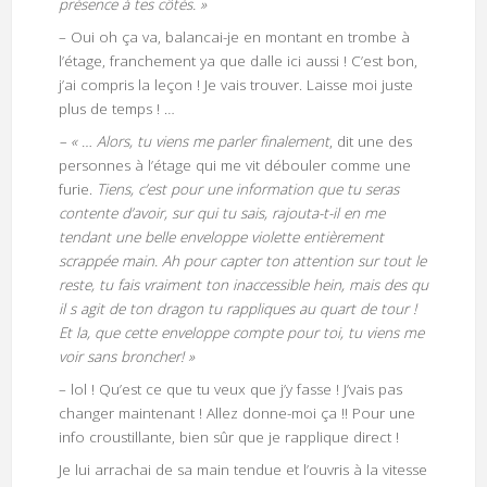
présence à tes côtés. »
– Oui oh ça va, balancai-je en montant en trombe à
l’étage, franchement ya que dalle ici aussi ! C’est bon,
j’ai compris la leçon ! Je vais trouver. Laisse moi juste
plus de temps ! …
– « … Alors, tu viens me parler finalement
, dit une des
personnes à l’étage qui me vit débouler comme une
furie.
Tiens, c’est pour une information que tu seras
contente d’avoir, sur qui tu sais, rajouta-t-il en me
tendant une belle enveloppe violette entièrement
scrappée main. Ah pour capter ton attention sur tout le
reste, tu fais vraiment ton inaccessible hein, mais des qu
il s agit de ton dragon tu rappliques au quart de tour !
Et la, que cette enveloppe compte pour toi, tu viens me
voir sans broncher! »
– lol ! Qu’est ce que tu veux que j’y fasse ! J’vais pas
changer maintenant ! Allez donne-moi ça !! Pour une
info croustillante, bien sûr que je rapplique direct !
Je lui arrachai de sa main tendue et l’ouvris à la vitesse