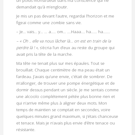
un poids monstrueux dans ma conscience qui ne
demandait qu’à m’engloutir.
Je mis un pas devant l’autre, regardai l’horizon et me
figeai comme une zombie sans vie.
– Je… vais… y… … a….. om… ….Haaa…. ha…… ha…….
– « Oh .. elle va nous lâcher là… on est en train de la
perdre là ! »,
s’écria l’un d’eux au reste du groupe qui
avait pris la tête de la marche.
Ma tête ne tenait plus sur mes épaules. Tout se
brouillait. Chaque centimètre de ma peau était un
fardeau. J’avais qu’une envie, c’était de sombrer. De
m’allonger, de trouver une pompe énergétique et de
dormir dessus pendant un siècle. Je me sentais comme
une alcoolo complétement pétée plus bonne rien et
qui n’arrive même plus à aligner deux mots. Mon
temps de maintien se comptait en secondes, voire
quelques minutes grand maximum, si j’étais chanceuse
et tenace. Mais je n’avais plus envie d’être tenace ou
résistante.