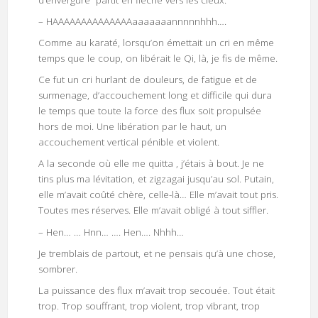
d’envergure partit en flèche vers les cieux.
– HAAAAAAAAAAAAAAaaaaaaannnnnhhh….
Comme au karaté, lorsqu’on émettait un cri en même
temps que le coup, on libérait le Qi, là, je fis de même.
Ce fut un cri hurlant de douleurs, de fatigue et de
surmenage, d’accouchement long et difficile qui dura
le temps que toute la force des flux soit propulsée
hors de moi. Une libération par le haut, un
accouchement vertical pénible et violent.
A la seconde où elle me quitta , j’étais à bout. Je ne
tins plus ma lévitation, et zigzagai jusqu’au sol. Putain,
elle m’avait coûté chère, celle-là… Elle m’avait tout pris.
Toutes mes réserves. Elle m’avait obligé à tout siffler.
– Hen… … Hnn… …. Hen…. Nhhh…
Je tremblais de partout, et ne pensais qu’à une chose,
sombrer.
La puissance des flux m’avait trop secouée. Tout était
trop. Trop souffrant, trop violent, trop vibrant, trop