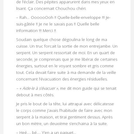
de l’éclair. Des pépites apparurent dans mes yeux en
lisant. Ça concernait Chouchou chéri.
– Rah… OooooOoh !! Quelle-belle-enveloppe !!! Je-
suis-gâtée !! Je ne le savais pas !! Quelle belle
information !!! Merci !!
Soudain quelque chose dégoulina le long de ma
cuisse. Un truc forcait la sortie de mon entrejambe. Un
serpent. Un serpent ressortait de moi. En un quart de
seconde, je comprenais que je me libérai de certaines
énergies, surtout en le voyant sombre et gris comme
tout. Cela devait faire suite à ma demande de la veille
concernant l’évacuation des énergies résiduelles.
– « Aide-le à s’évacuer »,
me dit mon guide qui se tenait
debout à mes côtés.
Je pris le bout de la tête, lui attrapai avec délicatesse
le corps comme j’avais l’habitude de faire avec mon
serpent à la maison, et tirai gentiment dessus. Après
un bon mètre, un deuxième s’enchaina à la suite.
– Heé…. bé…. Y’en a un paquet…