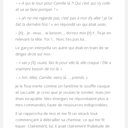
– « A qui le tour pour Camille là ?! Qui c’est qui s’y colle
et va se faire pomper ? »
– « ah ne me regarde pas, c’est pas à moi d’y aller ! je l’ai
fait la dernière fois ! »
, en répondit un qui était assis.
– [X]… je.. veux… ai besoin…, do’nez moi [X] !! , fis-je en
relevant la tête. Toi ?… Non, t’es pas lui…
Le garçon interpella un autre qui était en train de se
diriger droit sur moi.
– « vas y [X], ouais, fais le pour elle là, elle craque ! Elle a
vraiment besoin de toi là. »
– « hm. Allez, Camille, viens là… , prends. »
Je le fixai inerte comme un fantôme le souffle rauque
et saccadé. Je crois que je voulais le sonder, mais j’en
étais incapable. Mes énergies ne répondaient plus à
mes commandes, faute de ressources indisponibles.
Il se rapprocha de moi et me fit un smack tout
commençant à débrailler sa chemise, ce qui me fit
tiquer. Clairement, lui, il avait clairement l’habitude de