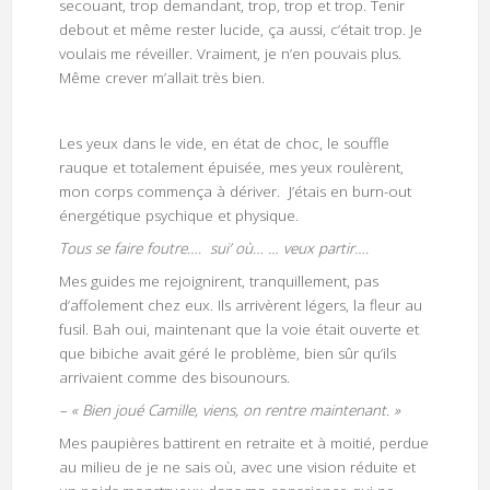
secouant, trop demandant, trop, trop et trop. Tenir
debout et même rester lucide, ça aussi, c’était trop. Je
voulais me réveiller. Vraiment, je n’en pouvais plus.
Même crever m’allait très bien.
Les yeux dans le vide, en état de choc, le souffle
rauque et totalement épuisée, mes yeux roulèrent,
mon corps commença à dériver. J’étais en burn-out
énergétique psychique et physique.
Tous se faire foutre…. sui’ où… … veux partir….
Mes guides me rejoignirent, tranquillement, pas
d’affolement chez eux. Ils arrivèrent légers, la fleur au
fusil. Bah oui, maintenant que la voie était ouverte et
que bibiche avait géré le problème, bien sûr qu’ils
arrivaient comme des bisounours.
– « Bien joué Camille, viens, on rentre maintenant. »
Mes paupières battirent en retraite et à moitié, perdue
au milieu de je ne sais où, avec une vision réduite et