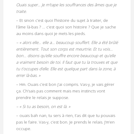
Ouais super.
..
Je m’tape les souffrances des âmes que je
traite.
– Et sinon c’est quoi l’histoire du sujet à traiter, de
l’âme là-bas ? … c’est quoi son histoire ? Que je sache
au moins dans quoi je mets les pieds.
– « alors elle… elle a… beaucoup souffert. Elle a été brûlé
entièrement. Tout son corps est meurtrie. Et tu vois…
bon… disons qu’elle souffre encore beaucoup et qu’elle
a vraiment besoin de toi. Il faut que tu la trouves et que
tu t’occupes d’elle. Elle est quelque part dans la zone, à
errer là-bas. »
– Hm. Ouais c’est bon j’ai compris. Vas-y, je vais gérer
ça. Ch’sais pas comment mais mes instincts vont
prendre le relais je suppose.
– « Si tu as besoin, on est là. »
– ouais bah nan, tu sers à rien, t’as dit que tu pouvais
pas le faire. Vas-y, c’est bon. Je prends le relais. J’m’en
occupe.