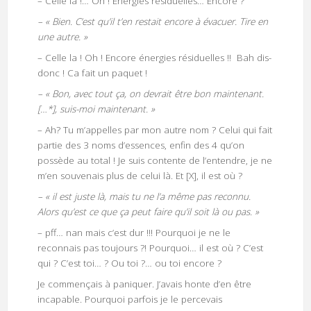
– Celle la !… Oh ! Enérgies résiduelles… Encore ?
– « Bien. C’est qu’il t’en restait encore à évacuer. Tire en
une autre. »
– Celle la ! Oh ! Encore énergies résiduelles !! Bah dis-
donc ! Ca fait un paquet !
– « Bon, avec tout ça, on devrait être bon maintenant.
[…*], suis-moi maintenant. »
– Ah? Tu m’appelles par mon autre nom ? Celui qui fait
partie des 3 noms d’essences, enfin des 4 qu’on
possède au total ! Je suis contente de l’entendre, je ne
m’en souvenais plus de celui là. Et [X], il est où ?
– « il est juste là, mais tu ne l’a même pas reconnu.
Alors qu’est ce que ça peut faire qu’il soit là ou pas. »
– pff… nan mais c’est dur !!! Pourquoi je ne le
reconnais pas toujours ?! Pourquoi… il est où ? C’est
qui ? C’est toi… ? Ou toi ?… ou toi encore ?
Je commençais à paniquer. J’avais honte d’en être
incapable. Pourquoi parfois je le percevais