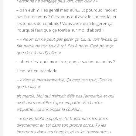
Personne ne s’engage plus loin, c’est clair ? »
– bah euh ?! T’es gentil mais euh… Et pourquoi moi et
pas l’un de vous ? C’est vous qui avez les armes là, et
les tenues de combats ! Vous avez qu’à le gérer ça.
Pourquoi faut que ça tombe sur moi d’abord ?
– « Nous, on ne peut pas gérer ça. Ca, tu vois là-bas, ça
fait partie de ton truc à toi. Pas à nous. C’est pour ça
que c’est à toi d’y aller. »
– ah et c’est quoi mon truc, que je sache au moins ?
Il me prit en accolade.
– « c’est la méta-empathie. Ça c’est ton truc. C’est ce
que tu fais. »
ah merde. Moi qui n’aimait déjà pas l’empathie et qui
avait horreur d’être hyper empathe. Et là méta-
empathe… ça annonçait la couleur…
– « ouais. Méta-empathe. Tu transmutes les âmes
directement en toi dans ton propre corps. Tu les
incorpores dans tes énergies et tu les transmutes. »