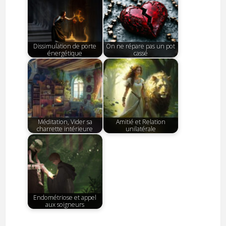
Dissimulation de porte
On ne répare pas un pot
énergétique
cassé
Méditation, Vider sa
Amitié et Relation
charrette intérieure
unilatérale
Endométriose et appel
aux soigneurs