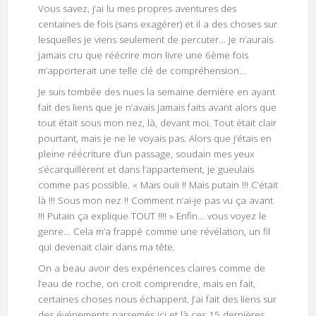
Vous savez, j’ai lu mes propres aventures des
centaines de fois (sans exagérer) et il a des choses sur
lesquelles je viens seulement de percuter… Je n’aurais
jamais cru que réécrire mon livre une 6ème fois
m’apporterait une telle clé de compréhension…
Je suis tombée des nues la semaine dernière en ayant
fait des liens que je n’avais jamais faits avant alors que
tout était sous mon nez, là, devant moi. Tout était clair
pourtant, mais je ne le voyais pas. Alors que j’étais en
pleine réécriture d’un passage, soudain mes yeux
s’écarquillèrent et dans l’appartement, je gueulais
comme pas possible. « Mais ouii !! Mais putain !!! C’était
là !!! Sous mon nez !! Comment n’ai-je pas vu ça avant
!!! Putain ça explique TOUT !!!! » Enfin… vous voyez le
genre… Cela m’a frappé comme une révélation, un fil
qui devenait clair dans ma tête.
On a beau avoir des expériences claires comme de
l’eau de roche, on croit comprendre, mais en fait,
certaines choses nous échappent. J’ai fait des liens sur
des événements parsemés ici et là ces 15 dernières