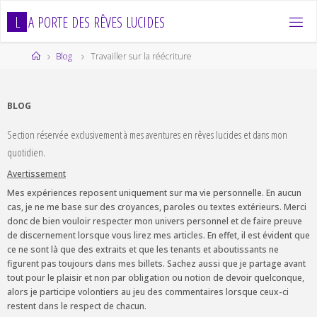
Skip
L
A
P
O
R
T
E
D
E
S
R
Ê
V
E
S
L
U
C
I
D
E
S
to
content
Home
Blog
Travailler sur la réécriture
BLOG
Section réservée exclusivement à mes aventures en rêves lucides et dans mon
quotidien.
Avertissement
Mes expériences reposent uniquement sur ma vie personnelle. En aucun
cas, je ne me base sur des croyances, paroles ou textes extérieurs. Merci
donc de bien vouloir respecter mon univers personnel et de faire preuve
de discernement lorsque vous lirez mes articles. En effet, il est évident que
ce ne sont là que des extraits et que les tenants et aboutissants ne
figurent pas toujours dans mes billets. Sachez aussi que je partage avant
tout pour le plaisir et non par obligation ou notion de devoir quelconque,
alors je participe volontiers au jeu des commentaires lorsque ceux-ci
restent dans le respect de chacun.