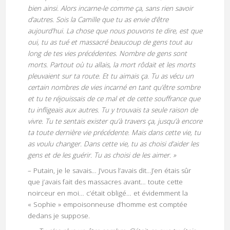
bien ainsi. Alors incarne-le comme ça, sans rien savoir
d’autres. Sois la Camille que tu as envie d’être
aujourd’hui. La chose que nous pouvons te dire, est que
oui, tu as tué et massacré beaucoup de gens tout au
long de tes vies précédentes. Nombre de gens sont
morts. Partout où tu allais, la mort rôdait et les morts
pleuvaient sur ta route. Et tu aimais ça. Tu as vécu un
certain nombres de vies incarné en tant qu’être sombre
et tu te réjouissais de ce mal et de cette souffrance que
tu infligeais aux autres. Tu y trouvais ta seule raison de
vivre. Tu te sentais exister qu’à travers ça, jusqu’à encore
ta toute dernière vie précédente. Mais dans cette vie, tu
as voulu changer. Dans cette vie, tu as choisi d’aider les
gens et de les guérir. Tu as choisi de les aimer. »
– Putain, je le savais… J’vous l’avais dit…J’en étais sûr
que j’avais fait des massacres avant… toute cette
noirceur en moi… c’était obligé… et évidemment la
« Sophie » empoisonneuse d’homme est comptée
dedans je suppose.