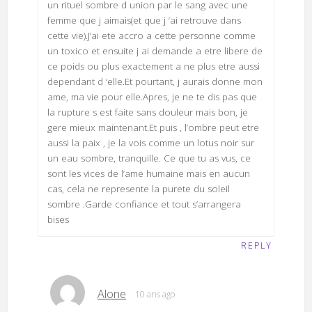
un rituel sombre d union par le sang avec une
femme que j aimais(et que j ‘ai retrouve dans
cette vie).J’ai ete accro a cette personne comme
un toxico et ensuite j ai demande a etre libere de
ce poids ou plus exactement a ne plus etre aussi
dependant d ‘elle.Et pourtant, j aurais donne mon
ame, ma vie pour elle.Apres, je ne te dis pas que
la rupture s est faite sans douleur mais bon, je
gere mieux maintenant.Et puis , l’ombre peut etre
aussi la paix , je la vois comme un lotus noir sur
un eau sombre, tranquille. Ce que tu as vus, ce
sont les vices de l’ame humaine mais en aucun
cas, cela ne represente la purete du soleil
sombre .Garde confiance et tout s’arrangera
bises
REPLY
Alone
10 ans ago