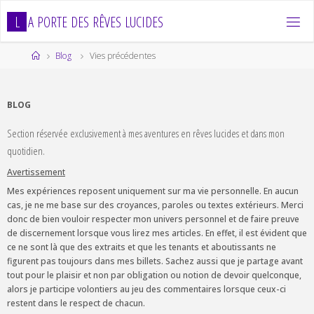
Skip
L
A
P
O
R
T
E
D
E
S
R
Ê
V
E
S
L
U
C
I
D
E
S
to
content
Home
Blog
Vies précédentes
BLOG
Section réservée exclusivement à mes aventures en rêves lucides et dans mon
quotidien.
Avertissement
Mes expériences reposent uniquement sur ma vie personnelle. En aucun
cas, je ne me base sur des croyances, paroles ou textes extérieurs. Merci
donc de bien vouloir respecter mon univers personnel et de faire preuve
de discernement lorsque vous lirez mes articles. En effet, il est évident que
ce ne sont là que des extraits et que les tenants et aboutissants ne
figurent pas toujours dans mes billets. Sachez aussi que je partage avant
tout pour le plaisir et non par obligation ou notion de devoir quelconque,
alors je participe volontiers au jeu des commentaires lorsque ceux-ci
restent dans le respect de chacun.