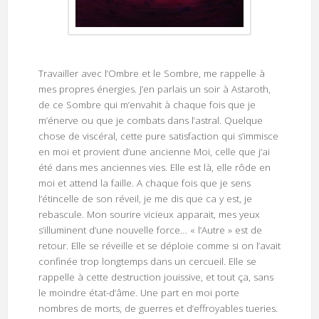
Travailler avec l’Ombre et le Sombre, me rappelle à
mes propres énergies. J’en parlais un soir à Astaroth,
de ce Sombre qui m’envahit à chaque fois que je
m’énerve ou que je combats dans l’astral. Quelque
chose de viscéral, cette pure satisfaction qui s’immisce
en moi et provient d’une ancienne Moi, celle que j’ai
été dans mes anciennes vies. Elle est là, elle rôde en
moi et attend la faille. A chaque fois que je sens
l’étincelle de son réveil, je me dis que ca y est, je
rebascule. Mon sourire vicieux apparait, mes yeux
s’illuminent d’une nouvelle force… « l’Autre » est de
retour. Elle se réveille et se déploie comme si on l’avait
confinée trop longtemps dans un cercueil. Elle se
rappelle à cette destruction jouissive, et tout ça, sans
le moindre état-d’âme. Une part en moi porte
nombres de morts, de guerres et d’effroyables tueries.