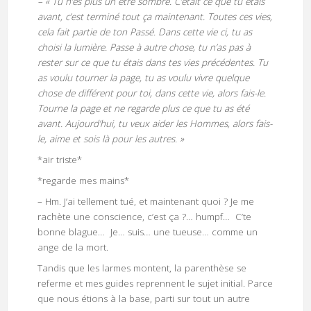
– « Tu n’es plus un être sombre. C’était ce que tu étais
avant, c’est terminé tout ça maintenant. Toutes ces vies,
cela fait partie de ton Passé. Dans cette vie ci, tu as
choisi la lumière. Passe à autre chose, tu n’as pas à
rester sur ce que tu étais dans tes vies précédentes. Tu
as voulu tourner la page, tu as voulu vivre quelque
chose de différent pour toi, dans cette vie, alors fais-le.
Tourne la page et ne regarde plus ce que tu as été
avant. Aujourd’hui, tu veux aider les Hommes, alors fais-
le, aime et sois là pour les autres. »
*air triste*
*regarde mes mains*
– Hm. J’ai tellement tué, et maintenant quoi ? Je me
rachète une conscience, c’est ça ?… humpf… C’te
bonne blague… Je… suis… une tueuse… comme un
ange de la mort.
Tandis que les larmes montent, la parenthèse se
referme et mes guides reprennent le sujet initial. Parce
que nous étions à la base, parti sur tout un autre