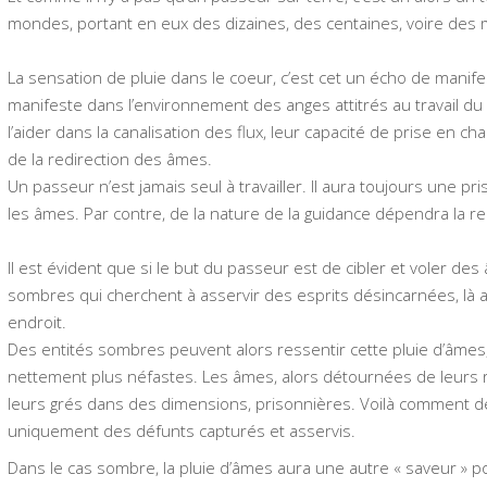
mondes, portant en eux des dizaines, des centaines, voire des m
La sensation de pluie dans le coeur, c’est cet un écho de manife
manifeste dans l’environnement des anges attitrés au travail d
l’aider dans la canalisation des flux, leur capacité de prise en c
de la redirection des âmes.
Un passeur n’est jamais seul à travailler. Il aura toujours une p
les âmes. Par contre, de la nature de la guidance dépendra la r
Il est évident que si le but du passeur est de cibler et voler de
sombres qui cherchent à asservir des esprits désincarnées, là
endroit.
Des entités sombres peuvent alors ressentir cette pluie d’âmes,
nettement plus néfastes. Les âmes, alors détournées de leurs
leurs grés dans des dimensions, prisonnières. Voilà comment 
uniquement des défunts capturés et asservis.
Dans le cas sombre, la pluie d’âmes aura une autre « saveur » pou