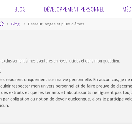
BLOG
DÉVELOPPEMENT PERSONNEL
MÉD
Home
Blog
Passeur, anges et pluie d’âmes
e exclusivement à mes aventures en rêves lucides et dans mon quotidien.
t
es reposent uniquement sur ma vie personnelle. En aucun cas, je ne m
ouloir respecter mon univers personnel et de faire preuve de discernem
 des extraits et que les tenants et aboutissants ne figurent pas touj
non par obligation ou notion de devoir quelconque, alors je participe v
acun.