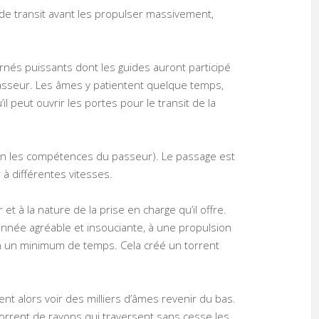
e transit avant les propulser massivement,
rnés puissants dont les guides auront participé
sseur. Les âmes y patientent quelque temps,
il peut ouvrir les portes pour le transit de la
elon les compétences du passeur). Le passage est
 à différentes vitesses.
t à la nature de la prise en charge qu’il offre.
onnée agréable et insouciante, à une propulsion
 en un minimum de temps. Cela créé un torrent
nt alors voir des milliers d’âmes revenir du bas.
 torrent de rayons qui traversent sans cesse les