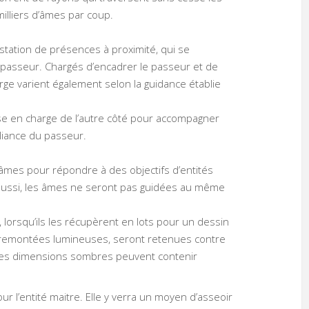
illiers d’âmes par coup.
station de présences à proximité, qui se
u passeur. Chargés d’encadrer le passeur et de
harge varient également selon la guidance établie
rise en charge de l’autre côté pour accompagner
eliance du passeur.
s âmes pour répondre à des objectifs d’entités
 aussi, les âmes ne seront pas guidées au même
 lorsqu’ils les récupèrent en lots pour un dessin
 remontées lumineuses, seront retenues contre
des dimensions sombres peuvent contenir
r l’entité maitre. Elle y verra un moyen d’asseoir