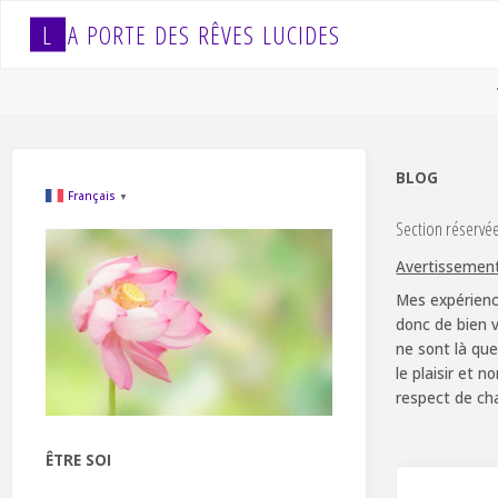
Skip
L
A
P
O
R
T
E
D
E
S
R
Ê
V
E
S
L
U
C
I
D
E
S
to
content
BLOG
Français
▼
Section réservé
Avertissemen
Mes expérienc
donc de bien v
ne sont là que
le plaisir et 
respect de ch
ÊTRE SOI