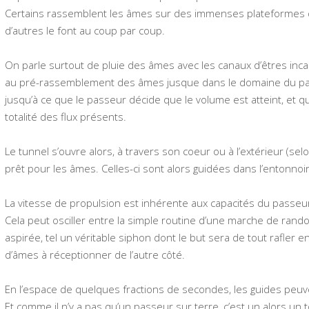
Certains rassemblent les âmes sur des immenses plateformes d
d’autres le font au coup par coup.
On parle surtout de pluie des âmes avec les canaux d’êtres inca
au pré-rassemblement des âmes jusque dans le domaine du pa
jusqu’à ce que le passeur décide que le volume est atteint, et qu’
totalité des flux présents.
Le tunnel s’ouvre alors, à travers son coeur ou à l’extérieur (s
prêt pour les âmes. Celles-ci sont alors guidées dans l’entonnoir
La vitesse de propulsion est inhérente aux capacités du passeur e
Cela peut osciller entre la simple routine d’une marche de rand
aspirée, tel un véritable siphon dont le but sera de tout rafler
d’âmes à réceptionner de l’autre côté.
En l’espace de quelques fractions de secondes, les guides peuve
Et comme il n’y a pas qu’un passeur sur terre, c’est un alors un