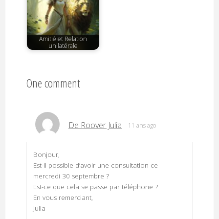
Amitié et Relation
unilatérale
One comment
De Roover Julia
11 ans ago
Bonjour,
Est-il possible d’avoir une consultation ce
mercredi 30 septembre ?
Est-ce que cela se passe par téléphone ?
En vous remerciant,
Julia