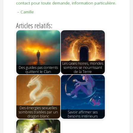
contact pour toute demande, information particulière.
– Camille
Articles relatifs:
Les cases noires, mondes
Des guides pas contents
sombres se nourrissant
quittent le Clan
de la Terre
Des énergies sexuelles
sombres traitées par un
Savoir affirmer ses
dragon blanc
besoins intérieurs